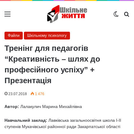
Меню
Switch
Ш
Файли
Шкільному психологу
Тренінг для педагогів
“Креативність – шлях до
професійного успіху” +
Презентація
23.07.2018
1 476
Автор:
Лалакулич Марина Михайлівна
Навчальний заклад:
Лавківська загальноосвітня школа І-ІІ
ступенів Мукачівської районної ради Закарпатської області