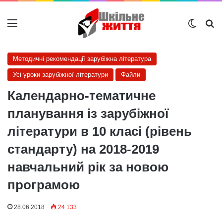
Меню
Switch
Ш
Методичні рекомендації зарубіжна література
Усі уроки зарубіжної літератури
Файли
Календарно-тематичне
планування із зарубіжної
літератури в 10 класі (рівень
стандарту) на 2018-2019
навчальний рік за новою
програмою
28.06.2018
24 133