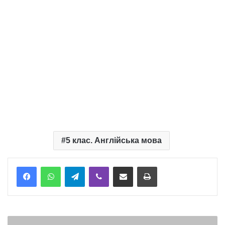
5 клас. Англійська мова
Telegram
Viber
Надіслати електронною поштою
Надрукувати