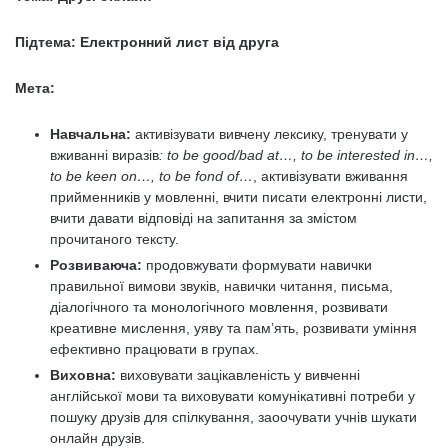
Підтема: Електронний лист від друга
Мета:
Навчальна:
активізувати вивчену лексику, тренувати у
вживанні виразів
: to be good/bad at…,
to
be
interested
in
…,
to
be
keen
on
…,
to
be
fond
of
…
, активізувати вживання
прийменників у мовленні, вчити писати електронні листи,
вчити давати відповіді на запитання за змістом
прочитаного тексту.
Розвиваюча:
продовжувати формувати навички
правильної вимови звуків, навички читання, письма,
діалогічного та монологічного мовлення, розвивати
креативне мислення, уяву та пам’ять, розвивати уміння
ефективно працювати в групах.
Виховна:
виховувати зацікавленість у вивченні
англійської мови та виховувати комунікативні потреби у
пошуку друзів для спілкування, заоочувати учнів шукати
онлайн друзів.