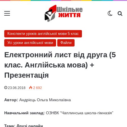
Меню
Switch
Ш
Конспекти уроків англійської мови 5 клас
Усі уроки англійської мови
Файли
Електронний лист від друга (5
клас. Англійська мова) +
Презентація
23.06.2018
2 692
Автор:
Андрієць Ольга Миколаївна
Навчальний заклад:
ОЗНВК “Чаплинська школа-гімназія”
Тема: Друзі онлайн