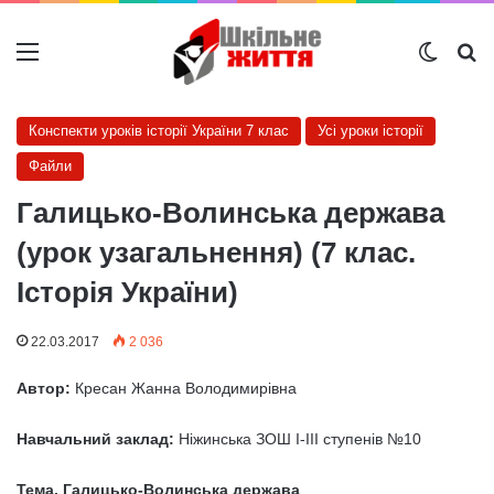
Меню
Switch
Ш
Конспекти уроків історії України 7 клас
Усі уроки історії
Файли
Галицько-Волинська держава
(урок узагальнення) (7 клас.
Історія України)
22.03.2017
2 036
Автор:
Кресан Жанна Володимирівна
Навчальний заклад:
Ніжинська ЗОШ І-ІІІ ступенів №10
Тема. Галицько-Волинська держава