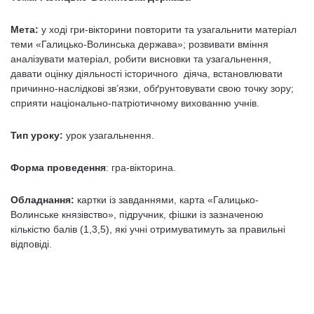
Мета:
у ході гри-вікторини повторити та узагальнити матеріал
теми «Галицько-Волинська держава»; розвивати вміння
аналізувати матеріал, робити висновки та узагальнення,
давати оцінку діяльності історичного діяча, встановлювати
причинно-наслідкові зв’язки, обґрунтовувати свою точку зору;
сприяти національно-патріотичному вихованню учнів.
Тип уроку:
урок узагальнення.
Форма проведення
: гра-вікторина.
Обладнання:
картки із завданнями, карта «Галицько-
Волинське князівство», підручник, фішки із зазначеною
кількістю балів (1,3,5), які учні отримуватимуть за правильні
відповіді.