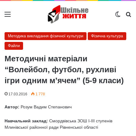
Меню
Switch
Ш
Методика викладання фізичної культури
Фізична культура
Файли
Методичні матеріали
“Волейбол, футбол, рухливі
ігри одним м’ячем” (5-9 класи)
17.03.2016
1 778
Автор:
Розум Вадим Степанович
Навчальний заклад:
Смордвівська ЗОШ І-ІІІ ступенів
Млинівської районної ради Рівненської області