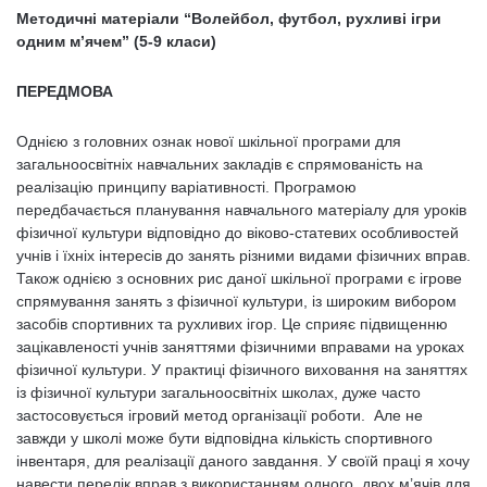
Методичні матеріали “Волейбол, футбол, рухливі ігри
одним м’ячем” (5-9 класи)
ПЕРЕДМОВА
Однією з головних ознак нової шкільної програми для
загальноосвітніх навчальних закладів є спрямованість на
реалізацію принципу варіативності. Програмою
передбачається планування навчального матеріалу для уроків
фізичної культури відповідно до віково-статевих особливостей
учнів і їхніх інтересів до занять різними видами фізичних вправ.
Також однією з основних рис даної шкільної програми є ігрове
спрямування занять з фізичної культури, із широким вибором
засобів спортивних та рухливих ігор. Це сприяє підвищенню
зацікавленості учнів заняттями фізичними вправами на уроках
фізичної культури. У практиці фізичного виховання на заняттях
із фізичної культури загальноосвітніх школах, дуже часто
застосовується ігровий метод організації роботи. Але не
завжди у школі може бути відповідна кількість спортивного
інвентаря, для реалізації даного завдання. У своїй праці я хочу
навести перелік вправ з використанням одного, двох м’ячів для