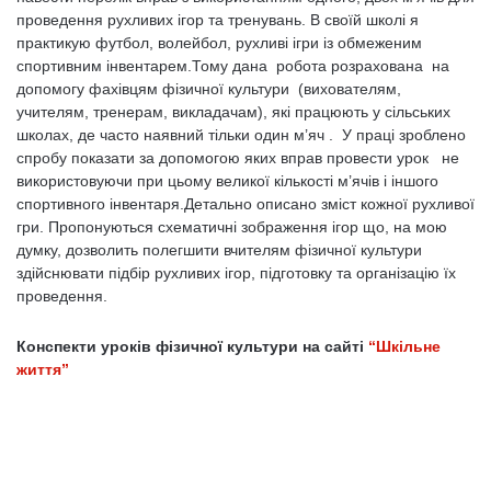
проведення рухливих ігор та тренувань. В своїй школі я
практикую футбол, волейбол, рухливі ігри із обмеженим
спортивним інвентарем.Тому дана робота розрахована на
допомогу фахівцям фізичної культури (вихователям,
учителям, тренерам, викладачам), які працюють у сільських
школах, де часто наявний тільки один м’яч . У праці зроблено
спробу показати за допомогою яких вправ провести урок не
використовуючи при цьому великої кількості м’ячів і іншого
спортивного інвентаря.Детально описано зміст кожної рухливої
гри. Пропонуються схематичні зображення ігор що, на мою
думку, дозволить полегшити вчителям фізичної культури
здійснювати підбір рухливих ігор, підготовку та організацію їх
проведення.
Конспекти уроків фізичної культури на сайті
“Шкільне
життя”