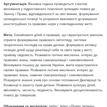
Аргументація.
Виховна година проводиться з метою
виховання у підростаючого покоління громадян поваги до
Закону і Права, відповідальності за свої вчинки, формування
громадянської позиції та розуміння важливості дотримання
конституційних та правових норм у повсякденному житті.
Мета.
Ознайомити дітей із правами, що гарантуються законом,
сприяти формуванню правового світогляду, системи
теоретичних поглядів на права дитини, формувати активну
позицію дітей щодо реалізації себе та своїх прав у житті,
правову свідомість. Розвивати логічне мислення, інтерес до
правових знань, навички самореалізації і самовиховання.
Виховувати пошану до законів України, вчити користуватися
своїми правами. Розвивати логічне мислення, інтерес до
правових знань, навички самореалізації і самовиховання.
Розширити знання учнів про основні положення Декларації та
Конвенції із захисту прав дитини. Розвивати культуру дітей,
ввічливість, чесність, людяність. Виховувати дисциплінованість,
повагу до товаришів.
Обладнання та матеріали:
ребус, відео «Права дитини»,