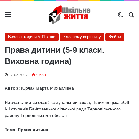
Меню
Switch
Ш
Виховні години 5-11 клас
Класному керівнику
Файли
Права дитини (5-9 класи.
Виховна година)
17.03.2017
9 680
Автор:
Юрчак Марта Михайлівна
Навчальний заклад:
Комунальний заклад Байковецька ЗОШ
І-ІІ ступенів Байковецької сільської ради Тернопільського
району Тернопільської області
Тема. Права дитини