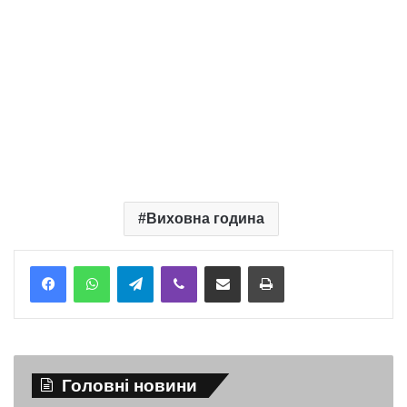
Виховна година
Telegram
Viber
Надіслати електронною поштою
Надрукувати
Головні новини