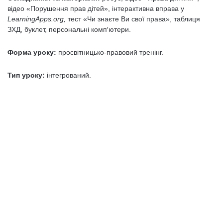
відео «Порушення прав дітей», інтерактивна вправа у
L
earning
A
pps.
org
,
тест «Чи знаєте Ви свої права», таблиця
ЗХД, буклет, персональні комп′ютери.
Форма уроку:
просвітницько-правовий тренінг.
Тип уроку:
інтегрований.