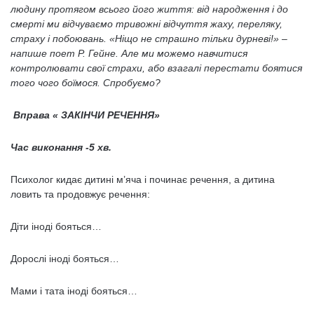
людину протягом всього його життя: від народження і до
смерті ми відчуваємо тривожні відчуття жаху, переляку,
страху і побоювань. «Ніщо не страшно тільки дурневі!» –
напише поет Р. Гейне. Але ми можемо навчитися
контролювати свої страхи, або взагалі перестати боятися
того чого боїмося. Спробуємо?
Вправа
« ЗАКІНЧИ РЕЧЕННЯ»
Час виконання -5 хв.
Психолог кидає дитині м’яча і починає речення, а дитина
ловить та продовжує речення:
Діти іноді бояться…
Дорослі іноді бояться…
Мами і тата іноді бояться…