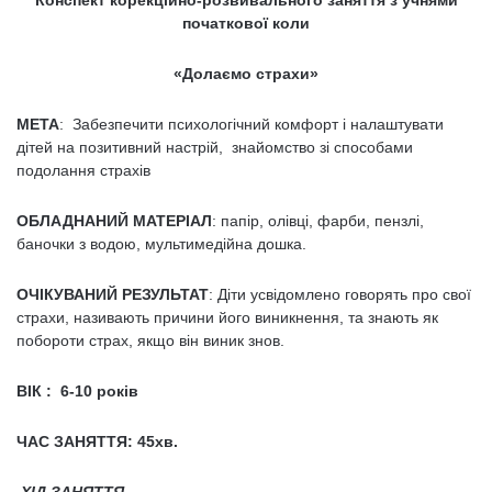
Конспект корекційно-розвивального заняття
з учнями
початкової коли
«Долаємо страхи»
МЕТА
: Забезпечити психологічний комфорт і налаштувати
дітей на позитивний настрій, знайомство зі способами
подолання страхів
ОБЛАДНАНИЙ МАТЕРІАЛ
: папір, олівці, фарби, пензлі,
баночки з водою, мультимедійна дошка.
ОЧІКУВАНИЙ РЕЗУЛЬТАТ
: Діти усвідомлено говорять про свої
страхи, називають причини його виникнення, та знають як
побороти страх, якщо він виник знов.
ВІК : 6-10 років
ЧАС ЗАНЯТТЯ: 45хв.