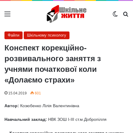
Меню
Switch
Ш
Файли
Шкільному психологу
Конспект корекційно-
розвивального заняття з
учнями початкової коли
«Долаємо страхи»
15.04.2019
601
Автор:
Козюбенко Лілія Валентинівна
Навчальний заклад:
НВК ЗОШ І-ІІІ ст.м.Добропілля