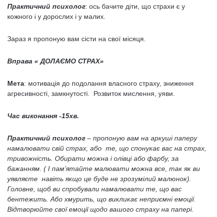
Практичний психолог
: ось бачите діти, що страхи є у
кожного і у дорослих і у малих.
Зараз я пропоную вам сісти на свої місяця.
Вправа « ДОЛАЄМО СТРАХ»
Мета
: мотивація до подолання власного страху, зниження
агресивності, замкнутості. Розвиток мислення, уяви.
Час виконання -15хв.
Практичний психолог
–
пропоную вам на аркуші паперу
намалювати свій страх, або те, що спонукає вас на страх,
тривожність. Обирати можна і олівці або фарбу, за
бажанням. ( І пам’ятайте малювати можна все, так як ви
уявляєте навіть якщо це буде не зрозумілий малюнок).
Головне, щоб ви спробували намалювати те, що вас
бентежить. Або хмурить, що викликає неприємні емоції.
Відтворюйте свої емоції щодо вашого страху на папері.