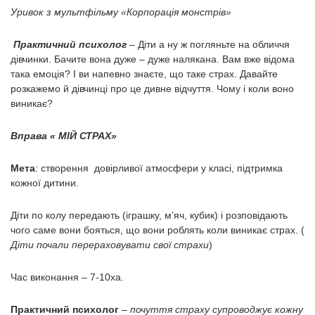
Уривок з мультфільму «Корпорація монстрів»
Практичний психолог
– Діти а ну ж погляньте на обличчя
дівчинки. Бачите вона дуже – дуже налякана. Вам вже відома
така емоція? І ви напевно знаєте, що таке страх. Давайте
розкажемо й дівчинці про це дивне відчуття. Чому і коли воно
виникає?
Вправа « МІЙ СТРАХ»
Мета
: створення довірливої атмосфери у класі, підтримка
кожної дитини.
Діти по колу передають (іграшку, м’яч, кубик) і розповідають
чого саме вони бояться, що вони роблять коли виникає страх. (
Діти почали перераховувати свої страхи
)
Час виконання – 7-10ха.
Практичний психолог
–
почуття страху супроводжує кожну