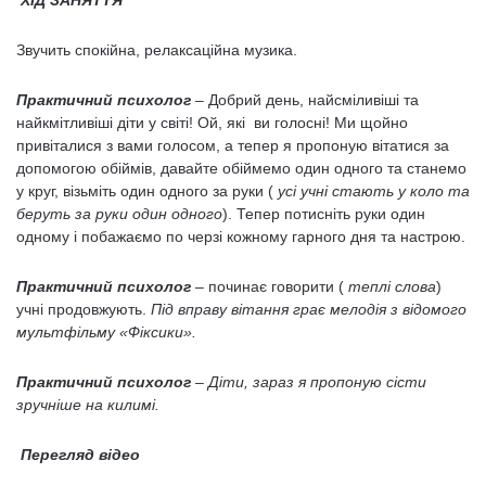
ХІД ЗАНЯТТЯ
Звучить спокійна, релаксаційна музика.
Практичний психолог
– Добрий день, найсміливіші та
найкмітливіші діти у світі! Ой, які ви голосні! Ми щойно
привіталися з вами голосом, а тепер я пропоную вітатися за
допомогою обіймів, давайте обіймемо один одного та станемо
у круг, візьміть один одного за руки (
усі учні стають у коло та
беруть за руки один одного
). Тепер потисніть руки один
одному і побажаємо по черзі кожному гарного дня та настрою.
Практичний психолог
– починає говорити (
теплі слова
)
учні продовжують.
Під вправу вітання грає мелодія з відомого
мультфільму «Фіксики».
Практичний психолог
– Діти, зараз я пропоную сісти
зручніше на килимі.
Перегляд відео