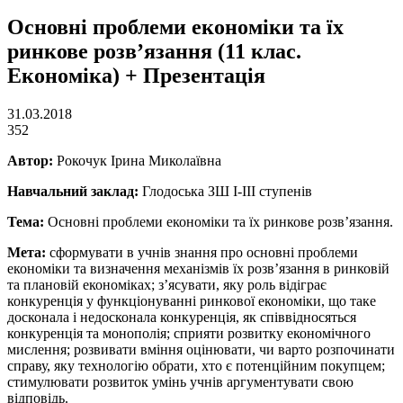
Основні проблеми економіки та їх
ринкове розв’язання (11 клас.
Економіка) + Презентація
31.03.2018
352
Автор:
Рокочук Ірина Миколаївна
Навчальний заклад:
Глодоська ЗШ І-ІІІ ступенів
Тема:
Основні проблеми економіки та їх ринкове розв’язання.
Мета:
сформувати в учнів знання про основні проблеми
економіки та визначення механізмів їх розв’язання в ринковій
та плановій економіках; з’ясувати, яку роль відіграє
конкуренція у функціонуванні ринкової економіки, що таке
досконала і недосконала конкуренція, як співвідносяться
конкуренція та монополія; сприяти розвитку економічного
мислення; розвивати вміння оцінювати, чи варто розпочинати
справу, яку технологію обрати, хто є потенційним покупцем;
стимулювати розвиток умінь учнів аргументувати свою
відповідь.