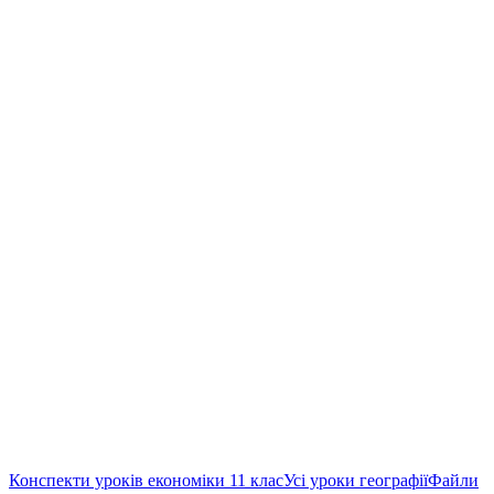
Конспекти уроків економіки 11 клас
Усі уроки географії
Файли