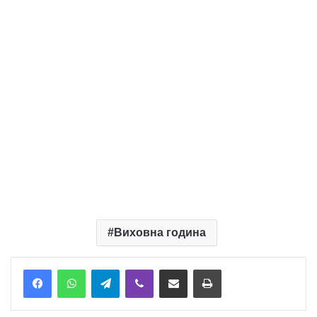
Виховна година
Telegram
Viber
Надіслати електронною поштою
Надрукувати