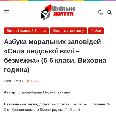
Меню
Switch
Ш
Виховні години 5-11 клас
Класному керівнику
Файли
Азбука моральних заповідей
«Сила людської волі –
безмежна» (5-6 класи. Виховна
година)
09.03.2017
3 279
Автор:
Стародубцова Оксана Іванівна
Навчальний заклад:
Загальноосвітня школа І – ІІІ ступенів №
2 м. Кропивницького Кіровоградської області