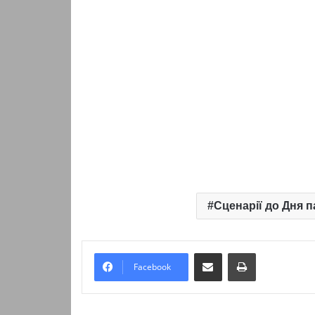
Сценарії до Дня п
Надіслати електронною поштою
Надрукувати
Facebook