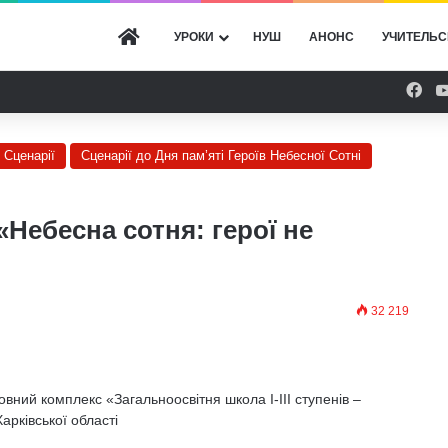
ГОЛОВНА
УРОКИ
НУШ
АНОНС
УЧИТЕЛЬС
Fac
Сценарії
Сценарії до Дня пам’яті Героїв Небесної Сотні
«Небесна сотня: герої не
32 219
вний комплекс «Загальноосвітня школа І-ІІІ ступенів –
арківської області