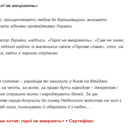
рої не вмирають»
ні, прищеплювати любов до Батьківщини, виховати
ати гідними громадянами України.
рапор України, надписи «Герої не вмирають», «Сам не знаю,
підлозі надпис із маленьких свічок «Героям слава», стіл, на
ка, квіти з чорною стрічкою.
 сотнею – українців які загинули у Києві на Майдані,
 за честь, за волю, за право бути народом – джерелом і
кій не страшно жити і народжувати дітей. За цю
нням серця долучили до сонму Небесного воїнства на чолі з
 лиха, пильнували й оберігали її з небес… .
на сотня: герої не вмирають» + Сертифікат