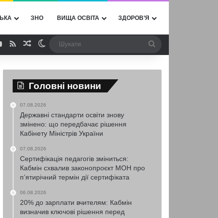
ЬКА
ЗНО
ВИЩА ОСВІТА
ЗДОРОВ’Я
ebook
YouTube
RSS
Випадкова стаття
Switch skin
Шукати
Головні новини
07.08.2026
Державні стандарти освіти знову
змінено: що передбачає рішення
Кабінету Міністрів України
07.08.2026
Сертифікація педагогів зміниться:
Кабмін схвалив законопроєкт МОН про
п’ятирічний термін дії сертифіката
06.08.2026
20% до зарплати вчителям: Кабмін
визначив ключові рішення перед