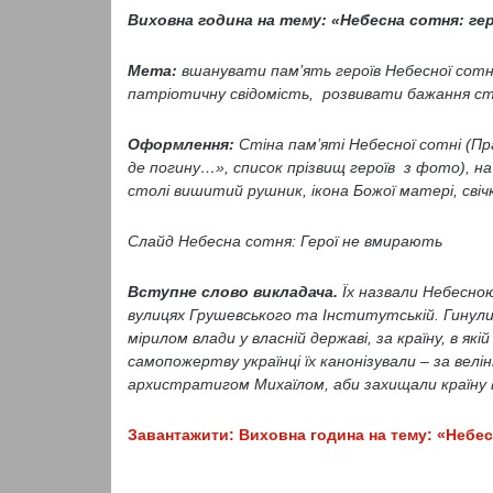
Виховна година на тему: «Небесна сотня: ге
Мета:
вшанувати пам’ять героїв Небесної сот
патріотичну свідомість, розвивати бажання ст
Оформлення:
Стіна пам’яті Небесної сотні (П
де погину…», список прізвищ героїв з фото), на 
столі вишитий рушник, ікона Божої матері, свіч
Слайд Небесна сотня: Герої не вмирають
Вступне слово викладача.
Їх назвали Небесною
вулицях Грушевського та Інститутській. Гинули
мірилом влади у власній державі, за країну, в я
самопожертву українці їх канонізували – за велі
архистратигом Михаїлом, аби захищали країну від
Завантажити: Виховна година на тему: «Небес