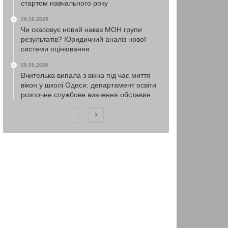
стартом навчального року
06.08.2026
Чи скасовує новий наказ МОН групи
результатів? Юридичний аналіз нової
системи оцінювання
05.08.2026
Вчителька випала з вікна під час миття
вікон у школі Одеси: департамент освіти
розпочне службове вивчення обставин
Попередня
Наступна
сторінка
сторінка