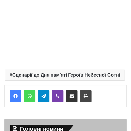
Сценарії до Дня пам’яті Героїв Небесної Сотні
Telegram
Viber
Надіслати електронною поштою
Надрукувати
Головні новини