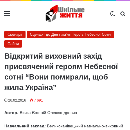
Меню
Switch
Ш
Сценарії
Сценарії до Дня пам’яті Героїв Небесної Сотні
Файли
Відкритий виховний захід
присвячений героям Небесної
сотні “Вони помирали, щоб
жила Україна”
26.02.2016
7 691
Автор:
Вичка Євгеній Олександрович
Навчальний заклад:
Великоканівецький навчально-виховний