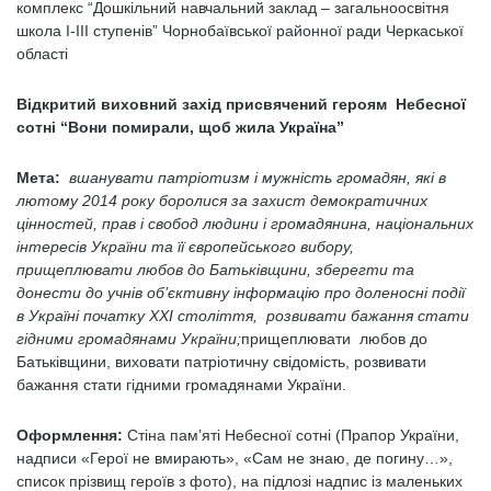
комплекс “Дошкільний навчальний заклад – загальноосвітня
школа І-ІІІ ступенів” Чорнобаївської районної ради Черкаської
області
Відкритий виховний захід присвячений героям Небесної
сотні “Вони помирали, щоб жила Україна”
Мета:
вшанувати патріотизм і мужність громадян, які в
лютому 2014 року боролися за захист демократичних
цінностей, прав і свобод людини і громадянина, національних
інтересів України та її європейського вибору,
прищеплювати любов до Батьківщини, зберегти та
донести до учнів об’єктивну інформацію про доленосні події
в Україні початку ХХІ століття, розвивати бажання стати
гідними громадянами України;
прищеплювати любов до
Батьківщини, виховати патріотичну свідомість, розвивати
бажання стати гідними громадянами України.
Оформлення:
Стіна пам’яті Небесної сотні (Прапор України,
надписи «Герої не вмирають», «Сам не знаю, де погину…»,
список прізвищ героїв з фото), на підлозі надпис із маленьких