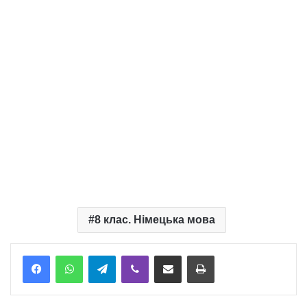
8 клас. Німецька мова
Telegram
Viber
Надіслати електронною поштою
Надрукувати