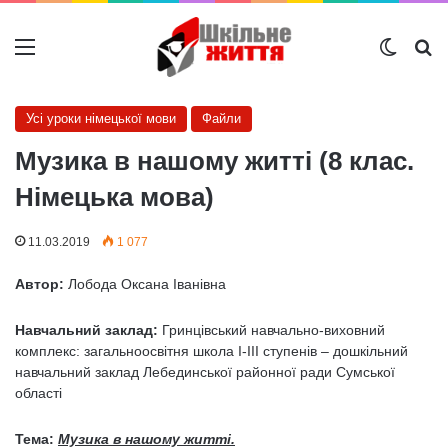
Меню
Switch
Ш
Усі уроки німецької мови
Файли
Музика в нашому житті (8 клас.
Німецька мова)
11.03.2019
1 077
Автор:
Лобода Оксана Іванівна
Навчальний заклад:
Гринцівський навчально-виховний
комплекс: загальноосвітня школа І-ІІІ ступенів – дошкільний
навчальний заклад Лебединської районної ради Сумської
області
Тема:
Музика в нашому житті.