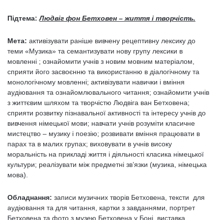
Підтема:
Людвіг фон Бетховен – життя і творчість.
Мета:
активізувати раніше вивчену рецептивну лексику до
теми «Музика» та семантизувати нову групу лексики в
мовленні ; ознайомити учнів з новим мовним матеріалом,
сприяти його засвоєнню та використанню в діалогічному та
монологічному мовленні; активізувати навички і вміння
аудіювання та ознайомлювального читання; ознайомити учнів
з життєвим шляхом та творчістю Людвіга ван Бетховена;
сприяти розвитку пізнавальної активності та інтересу учнів до
вивчення німецької мови; навчати учнів розуміти класичне
мистецтво – музику і поезію; розвивати вміння працювати в
парах та в малих групах; виховувати в учнів високу
моральність на прикладі життя і діяльності класика німецької
культури; реалізувати між предметні зв’язки (музика, німецька
мова).
Обладнання:
записи музичних творів Бетховена, тексти для
аудіювання та для читання, картки з завданнями, портрет
Бетховена та фото з музею Бетховена у Боні, виставка