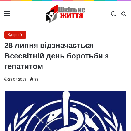
Меню
Switch
Ш
Здоров'я
28 липня відзначається
Всесвітній день боротьби з
гепатитом
28.07.2013
88