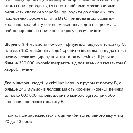
якого вони приводять, і з їх потенційними можливостями
викликати спалахи хвороби і приводити до епідемічного
поширення. Зокрема, типи В і С призводять до розвитку
хронічної хвороби у сотень мільйонів людей і, в цілому, є
найпоширенішою причиною цирозу і раку печінки.
Щорічно 3-4 мільйони чоловік інфікуються вірусом гепатиту С.
Близько 150 мільйонів людей хронічно інфіковані і піддаються
ризику розвитку цирозу печінки та раку печінки. Щорічно
більше 350 000 чоловік вмирають від пов’язаних з гепатитом С
хвороб печінки.
Два мільярди людей у ​​світі інфіковано вірусом гепатиту В, а
більше 240 мільйонів чоловік мають хронічні інфекції печінки.
Близько 600 000 чоловік щорічно вмирає від гострих або
хронічних наслідків гепатиту В.
Найчастіше заражаються люди найбільш активного віку – від
20 до 40 років.