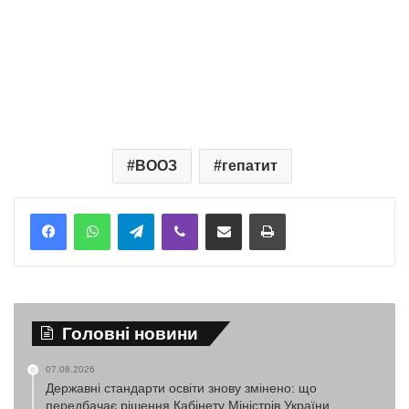
ВООЗ
гепатит
Telegram
Viber
Надіслати електронною поштою
Надрукувати
Головні новини
07.08.2026
Державні стандарти освіти знову змінено: що
передбачає рішення Кабінету Міністрів України