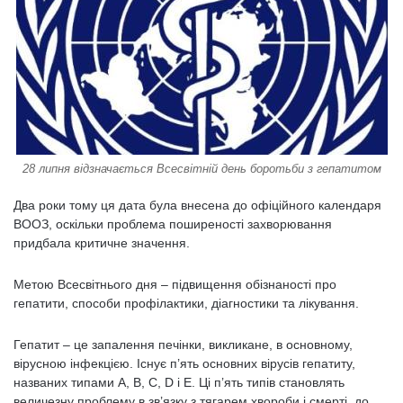
28 липня відзначається Всесвітній день боротьби з гепатитом
Два роки тому ця дата була внесена до офіційного календаря
ВООЗ, оскільки проблема поширеності захворювання
придбала критичне значення.
Метою Всесвітнього дня – підвищення обізнаності про
гепатити, способи профілактики, діагностики та лікування.
Гепатит – це запалення печінки, викликане, в основному,
вірусною інфекцією. Існує п’ять основних вірусів гепатиту,
названих типами A, B, C, D і E. Ці п’ять типів становлять
величезну проблему в зв’язку з тягарем хвороби і смерті, до