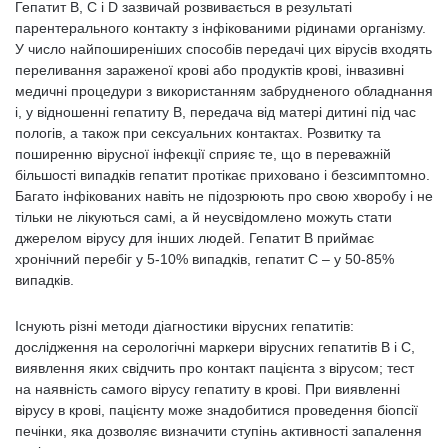
Гепатит В, С і D зазвичай розвивається в результаті
парентерального контакту з інфікованими рідинами організму.
У число найпоширеніших способів передачі цих вірусів входять
переливання зараженої крові або продуктів крові, інвазивні
медичні процедури з використанням забрудненого обладнання
і, у відношенні гепатиту В, передача від матері дитині під час
пологів, а також при сексуальних контактах. Розвитку та
поширенню вірусної інфекції сприяє те, що в переважній
більшості випадків гепатит протікає приховано і безсимптомно.
Багато інфікованих навіть не підозрюють про свою хворобу і не
тільки не лікуються самі, а й неусвідомлено можуть стати
джерелом вірусу для інших людей. Гепатит В приймає
хронічний перебіг у 5-10% випадків, гепатит С – у 50-85%
випадків.
Існують різні методи діагностики вірусних гепатитів:
дослідження на серологічні маркери вірусних гепатитів В і С,
виявлення яких свідчить про контакт пацієнта з вірусом; тест
на наявність самого вірусу гепатиту в крові. При виявленні
вірусу в крові, пацієнту може знадобитися проведення біопсії
печінки, яка дозволяє визначити ступінь активності запалення