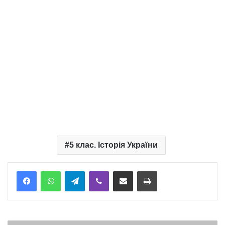
5 клас. Історія України
Telegram
Viber
Надіслати електронною поштою
Надрукувати