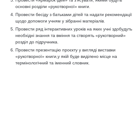
Провести «ярмарок ідей» та з’ясувати, якими будуть
основні розділи «рукотворної» книги.
Провести бесіду з батьками дітей та надати рекомендації
щодо допомоги учням у зібранні матеріалів.
Провести ряд інтерактивних уроків на яких учні здобудуть
необхідні знання та вміння та створять «рукотворний»
розділ до підручника.
Провести презентацію проєкту у вигляді виставки
«рукотворної» книги,у якій буде виділено місце на
термінологічний та іменний словник.