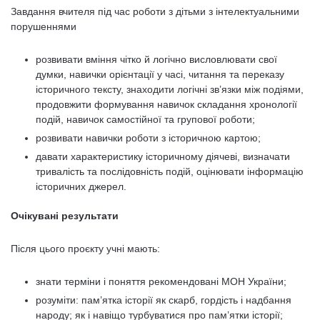
Завдання вчителя під час роботи з дітьми з інтелектуальними
порушеннями
розвивати вміння чітко й логічно висловлювати свої
думки, навички орієнтації у часі, читання та переказу
історичного тексту, знаходити логічні зв’язки між подіями,
продовжити формування навичок складання хронології
подій, навичок самостійної та групової роботи;
розвивати навички роботи з історичною картою;
давати характеристику історичному діячеві, визначати
тривалість та послідовність подій, оцінювати інформацію
історичних джерел.
Очікувані результати
Після цього проєкту учні мають:
знати терміни і поняття рекомендовані МОН України;
розуміти: пам’ятка історії як скарб, гордість і надбання
народу; як і навіщо турбуватися про пам’ятки історії;