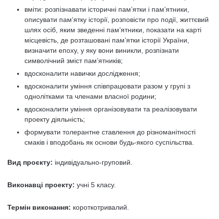
вміти: розпізнавати історичні пам’ятки і пам’ятники,
описувати пам’ятку історії, розповісти про події, життєвий
шлях осіб, яким зведенні пам’ятники, показати на карті
місцевість, де розташовані пам’ятки історії України,
визначити епоху, у яку вони виникли, розпізнати
символічний зміст пам’ятників;
вдосконалити навички дослідження;
вдосконалити уміння співпрацювати разом у групі з
однолітками та членами власної родини;
вдосконалити уміння організовувати та реалізовувати
проекту діяльність;
формувати толерантне ставлення до різноманітності
смаків і вподобань як основи будь-якого суспільства.
Вид проєкту:
індивідуально-груповий.
Виконавці проекту:
учні 5 класу.
Термін виконання:
короткотривалий.