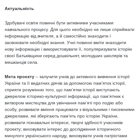
Актуальність
Здобувачі освіти повинні бути активними учасниками
навчального процесу. Для цього необхідно не лише сприймати
інформацію від вчителя, а й самостійно знаходити і
засвоювати необхідні знання. Учні повинні вміти знаходити
нову інформацію і використовувати її, популяризувати історію
своєї Батьківщини серед дошкільнят, молодших школярів та
мешканців села.
Мета проєкту
– залучити учнів до активного вивчення історії
України та її видатних діячів за допомогою пам’яток історії,
сприяти розумінню того, що пам’ятки історії виступають
джерелом історико-культурної інформації, що пам’ятник є
витвором мистецтва для увінчання пам’яті про подію або
особу, розвивати вміння працювати з візуальними і писемними
джерелами, які зберігають пам’ять про історію України,
розвивати пізнавальні інтереси, творчі здібності учасників
проекту; виховувати інтерес до дослідження історичного
минулого українського народу, виховувати учнів патріотами