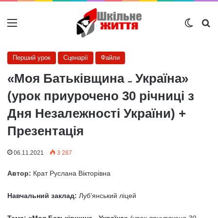
Меню
Switch
Ш
Перший урок
Сценарії
Файли
«Моя Батьківщина ₋ Україна»
(урок приурочено 30 річниці з
Дня Незалежності України) +
Презентація
06.11.2021
3 287
Автор:
Крат Руслана Вікторівна
Навчальний заклад:
Луб’янський ліцей