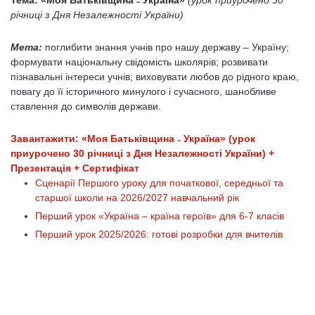
Тема: «Моя Батьківщина ₋ Україна»
(урок приурочено 30
річниці з Дня Незалежності України)
Мета:
поглибити знання учнів про нашу державу – Україну;
формувати національну свідомість школярів; розвивати
пізнавальні інтереси учнів; виховувати любов до рідного краю,
повагу до її історичного минулого і сучасного, шанобливе
ставлення до символів держави.
Завантажити: «Моя Батьківщина ₋ Україна» (урок
приурочено 30 річниці з Дня Незалежності України) +
Презентація + Сертифікат
Сценарії Першого уроку для початкової, середньої та
старшої школи на 2026/2027 навчальний рік
Перший урок «Україна – країна героїв» для 6-7 класів
Перший урок 2025/2026: готові розробки для вчителів