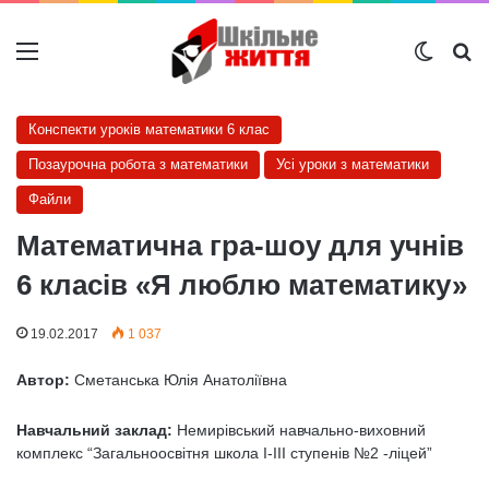
Меню
Switch
Ш
Конспекти уроків математики 6 клас
Позаурочна робота з математики
Усі уроки з математики
Файли
Математична гра-шоу для учнів
6 класів «Я люблю математику»
19.02.2017
1 037
Автор:
Сметанська Юлія Анатоліївна
Навчальний заклад:
Немирівський навчально-виховний
комплекс “Загальноосвітня школа І-ІІІ ступенів №2 -ліцей”