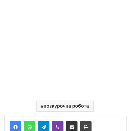
позаурочна робота
Telegram
Viber
Надіслати електронною поштою
Надрукувати