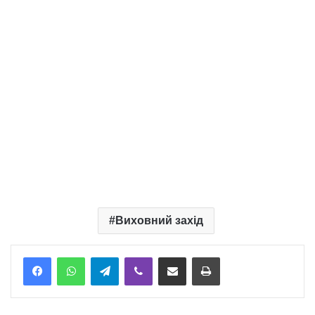
Виховний захід
Telegram
Viber
Надіслати електронною поштою
Надрукувати