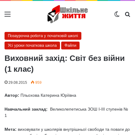
Меню
Switch
Ш
Позаурочна робота у початковій школі
Усі уроки початкова школа
Файли
Виховний захід: Світ без війни
(1 клас)
29.08.2015
959
Автор:
Пльохова Катерина Юріївна
Навчальний заклад:
Великолепетиська ЗОШ І-ІІІ ступенів №
1
Мета:
виховувати у школярів внутрішньої свободи та поваги до