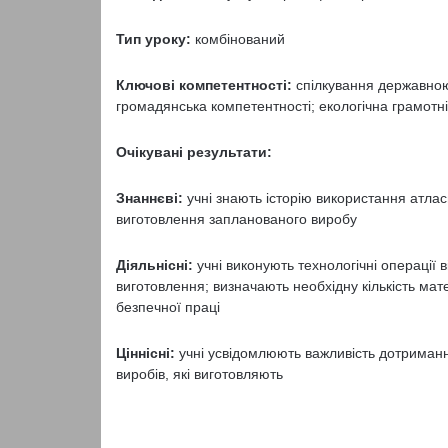
Тип уроку:
комбінований
Ключові компетентності:
спілкування державною
громадянська компетентності; екологічна грамотні
Очікувані результати:
Знаннєві:
учні знають історію використання атлас
виготовлення запланованого виробу
Діяльнісні:
учні виконують технологічні операції 
виготовлення; визначають необхідну кількість ма
безпечної праці
Ціннісні:
учні усвідомлюють важливість дотриманн
виробів, які виготовляють