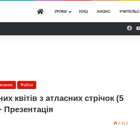
ГОЛОВНА
УРОКИ
НУШ
АНОНС
УЧИТЕЛЬС
Fac
авчання
Файли
х квітів з атласних стрічок (5
+ Презентація
2 413