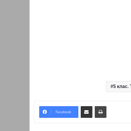
5 клас.
Надіслати електронною поштою
Надрукувати
Facebook