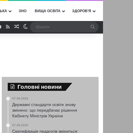
ЬКА
ЗНО
ВИЩА ОСВІТА
ЗДОРОВ’Я
ebook
YouTube
RSS
Випадкова стаття
Switch skin
Шукати
Головні новини
07.08.2026
Державні стандарти освіти знову
змінено: що передбачає рішення
Кабінету Міністрів України
07.08.2026
Сертифікація педагогів зміниться: