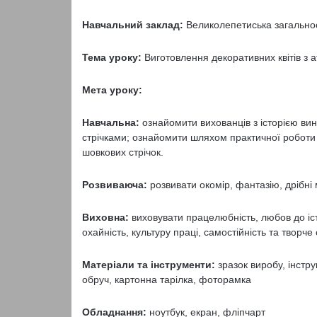
Навчальний заклад:
Великолепетиська загальноо
Тема уроку:
Виготовлення декоративних квітів з а
Мета уроку:
Навчальна:
ознайомити вихованців з історією в
стрічками; ознайомити шляхом практичної роботи 
шовкових стрічок.
Розвиваюча:
розвивати окомір, фантазію, дрібні 
Виховна:
виховувати працелюбність, любов до істо
охайність, культуру праці, самостійність та творче
Матеріали та інструменти:
зразок виробу, інструк
обруч, картонна тарілка, фоторамка
Обладнання:
ноутбук, екран, фліпчарт