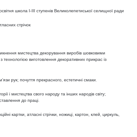
світня школа І-ІІІ ступенів Великолепетиської селищної ради
тласних стрічок
иникнення мистецтва декорування виробів шовковими
з технологією виготовлення декоративних прикрас із
м’язи рук; почуття прекрасного, естетичні смаки.
рії і мистецтва свого народу та інших народів світу;
 ставлення до праці.
ційні картки, атласні стрічки, ножиці, картон, клей, циркуль,