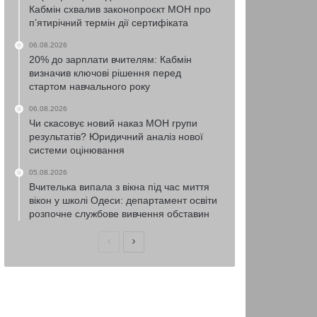
Кабмін схвалив законопроєкт МОН про
п’ятирічний термін дії сертифіката
06.08.2026
20% до зарплати вчителям: Кабмін
визначив ключові рішення перед
стартом навчального року
06.08.2026
Чи скасовує новий наказ МОН групи
результатів? Юридичний аналіз нової
системи оцінювання
05.08.2026
Вчителька випала з вікна під час миття
вікон у школі Одеси: департамент освіти
розпочне службове вивчення обставин
Попередня
Наступна
сторінка
сторінка