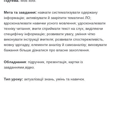
Підтема:
Моє хобі.
Мета та завдання:
навчати систематизувати одержану
інформацію; активізувати й закріпити тематичні ЛО;
вдосконалювати навички усного мовлення; удосконалювати
техніку читання; вчити сприймати текст на слух, виділяючи
специфічну інформацію; розвивати увагу, уміння чітко
виконувати інструкції вчителя; розвивати спостережливість,
мовну здогадку, елементи аналізу й самоаналізу; виховувати
бажання більше дізнатися про власне захоплення.
Обладнання
: підручник, презентація, картки із
завданнями,відео.
Тип уроку:
актуалізації знань, умінь та навичок.