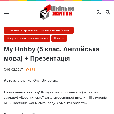
Меню
Switch
Ш
Конспекти уроків англійської мови 5 клас
Усі уроки англійської мови
Файли
My Hobby (5 клас. Англійська
мова) + Презентація
03.02.2017
873
Автор:
Ільченко Юлія Вікторівна
Навчальний заклад:
Комунальної організації (установи,
закладу) «Шосткинської загальноосвітньої школи І-ІІІ ступенів
№ 5 Шосткинської міської ради Сумської області»