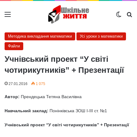
Меню
Switch
Ш
Методика викладання математики
Усі уроки з математики
Файли
Учнівський проект “У світі
чотирикутників” + Презентації
27.01.2016
1 075
Автор:
Прендецька Тетяна Василівна
Навчальний заклад:
Понінківська ЗОШ I-III ст. №1
Учнівський проект “У світі чотирикутників” + Презентації