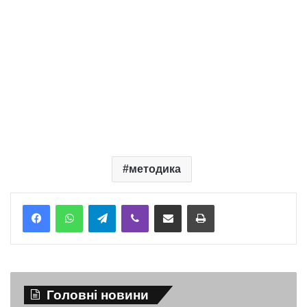
методика
Telegram
Viber
Надіслати електронною поштою
Надрукувати
Головні новини