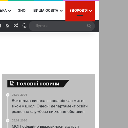
ЬКА
ЗНО
ВИЩА ОСВІТА
ЗДОРОВ’Я
ebook
YouTube
RSS
Випадкова стаття
Switch skin
Шукати
Головні новини
05.08.2026
Вчителька випала з вікна під час миття
вікон у школі Одеси: департамент освіти
розпочне службове вивчення обставин
05.08.2026
МОН офіційно відмовилося від груп