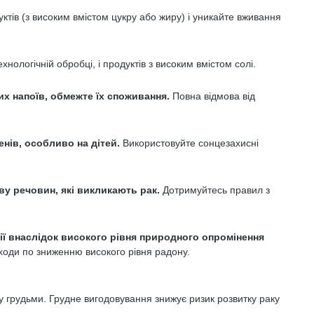
тів (з високим вмістом цукру або жиру) і уникайте вживання
хнологічній обробці, і продуктів з високим вмістом солі.
их напоїв, обмежте їх споживання.
Повна відмова від
нів, особливо на дітей.
Використовуйте сонцезахисні
ву речовин, які викликають рак.
Дотримуйтесь правил з
ації внаслідок високого рівня природного опромінення
ходи по зниженню високого рівня радону.
у грудьми. Грудне вигодовування знижує ризик розвитку раку