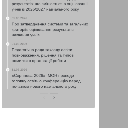
результатів: що змінюється в оцінюванні
учнів із 2026/2027 навчального року
05.08.2026
Про затвердження системи та загальних
критеріїв оцінювання результатів
навчання учнів
01.08.2026
Педагогічна рада закладу освіти:
повноваження, рішення та типові
помилки в організації роботи
31.07.2026
«Серпнева-2026»: МОН проведе
головну освітню конференцію перед
початком нового навчального року
Попередня
Наступна
сторінка
сторінка