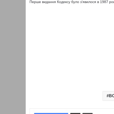
Перше видання Кодексу було з’явилося в 1987 роц
В
Надіслати електронною поштою
Надрукувати