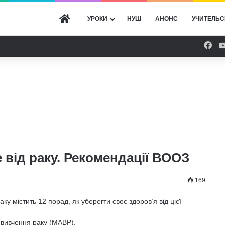
ГОЛОВНА
УРОКИ
НУШ
АНОНС
УЧИТЕЛЬС
Fac
е від раку. Рекомендації ВООЗ
169
у містить 12 порад, як уберегти своє здоров’я від цієї
 вивчення раку (МАВР).