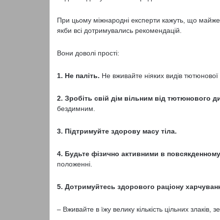
При цьому міжнародні експерти кажуть, що майже 
якби всі дотримувались рекомендацій.
Вони доволі прості:
1. Не паліть.
Не вживайте ніяких видів тютюнової 
2. Зробіть свій дім вільним від тютюнового д
бездимним.
3. Підтримуйте здорову масу тіла.
4. Будьте фізично активними в повсякденному
положенні.
5. Дотримуйтесь здорового раціону харчуван
– Вживайте в їжу велику кількість цільних злаків, з