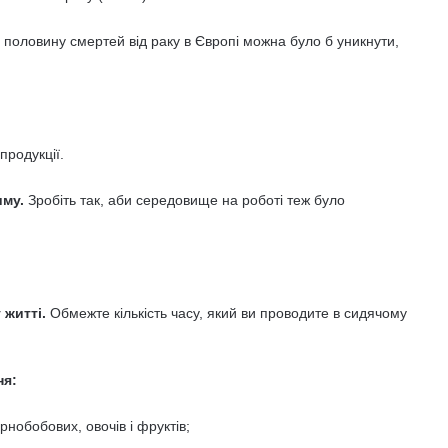
половину смертей від раку в Європі можна було б уникнути,
продукції.
иму.
Зробіть так, аби середовище на роботі теж було
 житті.
Обмежте кількість часу, який ви проводите в сидячому
ня:
ернобобових, овочів і фруктів;