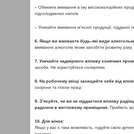
– Обмежте вживання в їжу висококалорійних продук
підсолоджених напоїв.
– Уникайте вживання м’ясної продукції, підданої те
6. Якщо ви вживаєте будь-які види алкогольн
вживання алкоголю може запобігти розвитку раку.
7. Уникайте надмірного впливу сонячних проме
засоби. Не користуйтеся соляріями.
8. На робочому місці захищайте себе від впли
охорони та гігієни праці.
9. З’ясуйте, чи ви не піддаєтеся впливу раді
радоном в житловому приміщенні.
Прийміть за
10. Для жінок:
Якщо у вас є така можливість, годуйте свою дитин
в матері.