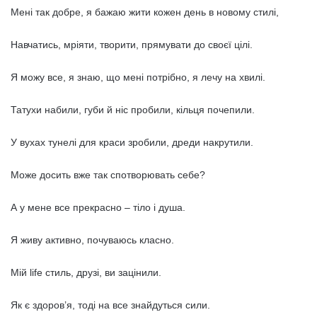
Мені так добре, я бажаю жити кожен день в новому стилі,
Навчатись, мріяти, творити, прямувати до своєї цілі.
Я можу все, я знаю, що мені потрібно, я лечу на хвилі.
Татухи набили, губи й ніс пробили, кільця почепили.
У вухах тунелі для краси зробили, дреди накрутили.
Може досить вже так спотворювать себе?
А у мене все прекрасно – тіло і душа.
Я живу активно, почуваюсь класно.
Мій life стиль, друзі, ви зацінили.
Як є здоров’я, тоді на все знайдуться сили.