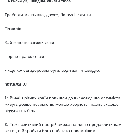
Не гальмуй, швидше двигай тілом.
Треба жити активно, друже, бо рух і є життя.
Приспів:
Хай воно не завжди легке,
Перше правило таке,
Якщо хочеш здоровим бути, веди життя швидке.
(Музика 3)
1:
Вчені з різних країн прийшли до висновку, що оптимісти
живуть довше песимістів, менше хворіють і навіть слабше
відчувають біль.
2:
Тож позитивний настрій зможе не лише продовжити вам
життя, а й зробити його набагато приємнішим!