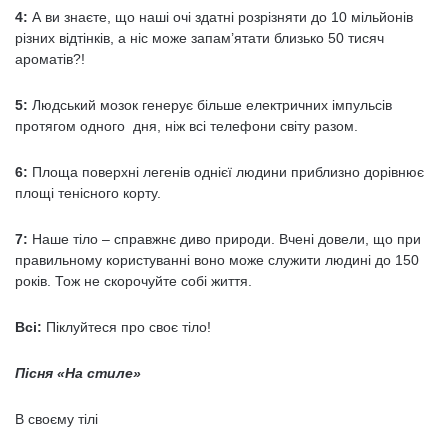
4:
А ви знаєте, що наші очі здатні розрізняти до 10 мільйонів
різних відтінків, а ніс може запам’ятати близько 50 тисяч
ароматів?!
5:
Людський мозок генерує більше електричних імпульсів
протягом одного дня, ніж всі телефони світу разом.
6:
Площа поверхні легенів однієї людини приблизно дорівнює
площі тенісного корту.
7:
Наше тіло – справжнє диво природи. Вчені довели, що при
правильному користуванні воно може служити людині до 150
років. Тож не скорочуйте собі життя.
Всі:
Піклуйтеся про своє тіло!
Пісня «На стиле»
В своєму тілі