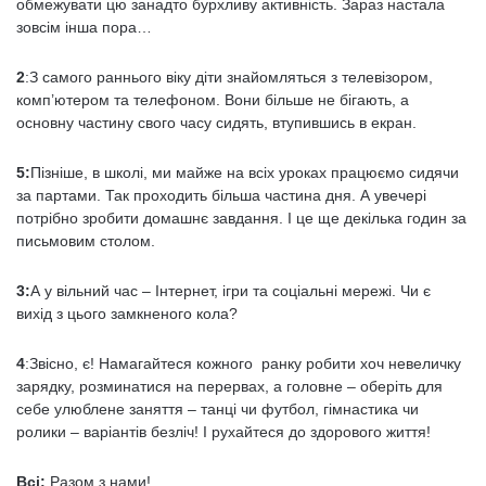
обмежувати цю занадто бурхливу активність. Зараз настала
зовсім інша пора…
2
:З самого раннього віку діти знайомляться з телевізором,
комп’ютером та телефоном. Вони більше не бігають, а
основну частину свого часу сидять, втупившись в екран.
5:
Пізніше, в школі, ми майже на всіх уроках працюємо сидячи
за партами. Так проходить більша частина дня. А увечері
потрібно зробити домашнє завдання. І це ще декілька годин за
письмовим столом.
3:
А у вільний час – Інтернет, ігри та соціальні мережі. Чи є
вихід з цього замкненого кола?
4
:Звісно, є! Намагайтеся кожного ранку робити хоч невеличку
зарядку, розминатися на перервах, а головне – оберіть для
себе улюблене заняття – танці чи футбол, гімнастика чи
ролики – варіантів безліч! І рухайтеся до здорового життя!
Всі:
Разом з нами!