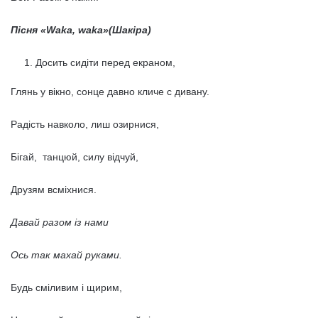
Пісня «
Waka, waka
»(Шакіра)
Досить сидіти перед екраном,
Глянь у вікно, сонце давно кличе с дивану.
Радість навколо, лиш озирнися,
Бігай, танцюй, силу відчуй,
Друзям всміхнися.
Давай разом із нами
Ось так махай руками.
Будь сміливим і щирим,