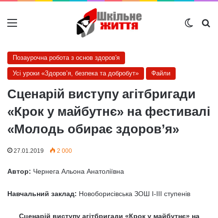
Меню
Switch
Ш
Позаурочна робота з основ здоров'я
Усі уроки «Здоров’я, безпека та добробут»
Файли
Сценарій виступу агітбригади
«Крок у майбутнє» на фестивалі
«Молодь обирає здоров’я»
27.01.2019
2 000
Автор:
Чернега Альона Анатоліївна
Навчальний заклад:
Новоборисівська ЗОШ І-ІІІ ступенів
Сценарій виступу агітбригади «Крок у майбутнє» на