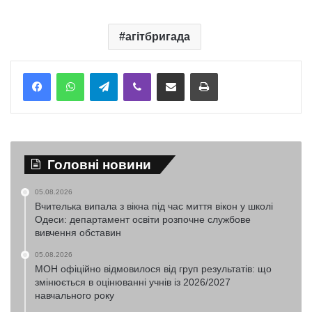
агітбригада
Telegram
Viber
Надіслати електронною поштою
Надрукувати
Головні новини
05.08.2026
Вчителька випала з вікна під час миття вікон у школі
Одеси: департамент освіти розпочне службове
вивчення обставин
05.08.2026
МОН офіційно відмовилося від груп результатів: що
змінюється в оцінюванні учнів із 2026/2027
навчального року