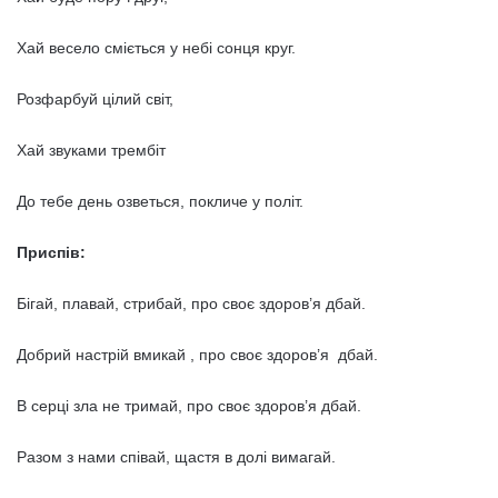
Хай весело сміється у небі сонця круг.
Розфарбуй цілий світ,
Хай звуками трембіт
До тебе день озветься, покличе у політ.
Приспів:
Бігай, плавай, стрибай, про своє здоров’я дбай.
Добрий настрій вмикай , про своє здоров’я дбай.
В серці зла не тримай, про своє здоров’я дбай.
Разом з нами співай, щастя в долі вимагай.