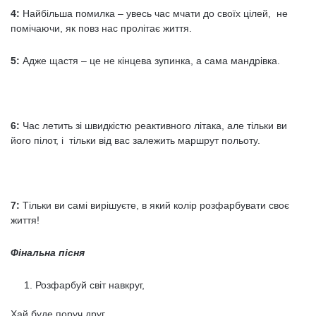
4:
Найбільша помилка – увесь час мчати до своїх цілей, не
помічаючи, як повз нас пролітає життя.
5:
Адже щастя – це не кінцева зупинка, а сама мандрівка.
6:
Час летить зі швидкістю реактивного літака, але тільки ви
його пілот, і тільки від вас залежить маршрут польоту.
7:
Тільки ви самі вирішуєте, в який колір розфарбувати своє
життя!
Фінальна пісня
Розфарбуй світ навкруг,
Хай буде поруч друг,