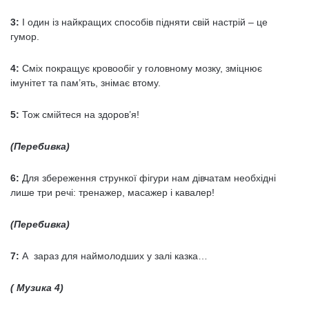
3:
І один із найкращих способів підняти свій настрій – це
гумор.
4:
Сміх покращує кровообіг у головному мозку, зміцнює
імунітет та пам’ять, знімає втому.
5:
Тож смійтеся на здоров’я!
(Перебивка)
6:
Для збереження стрункої фігури нам дівчатам необхідні
лише три речі: тренажер, масажер і кавалер!
(Перебивка)
7:
А зараз для наймолодших у залі казка…
( Музика 4)