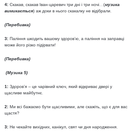
4:
Скакав, скакав Іван-царевич три дні і три ночі…(
музика
вимикається
) аж доки в нього скакалку не відібрали.
(Перебивка)
3:
Паління шкодить вашому здоров’ю, а паління на заправці
може його різко підірвати!
(Перебивка)
(Музика 5)
1:
Здоров’я – це чарівний ключ, який відкриває двері у
щасливе майбутнє.
2:
Ми всі бажаємо бути щасливими, але скажіть, що є для вас
щастя?
3:
Не чекайте вихідних, канікул, свят чи дня народження.