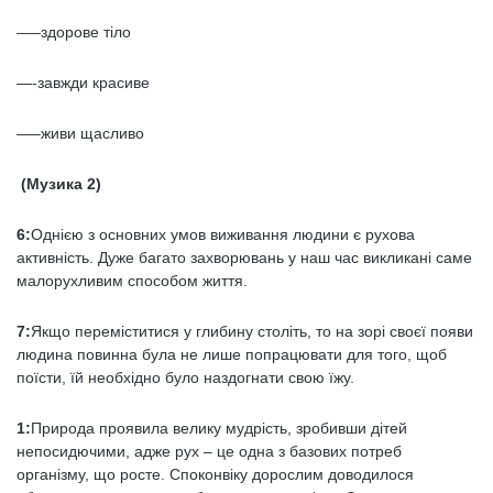
—–здорове тіло
—-завжди красиве
—–живи щасливо
(Музика 2)
6:
Однією з основних умов виживання людини є рухова
активність. Дуже багато захворювань у наш час викликані саме
малорухливим способом життя.
7:
Якщо переміститися у глибину століть, то на зорі своєї появи
людина повинна була не лише попрацювати для того, щоб
поїсти, їй необхідно було наздогнати свою їжу.
1:
Природа проявила велику мудрість, зробивши дітей
непосидючими, адже рух – це одна з базових потреб
організму, що росте. Споконвіку дорослим доводилося