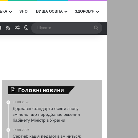
ЬКА
ЗНО
ВИЩА ОСВІТА
ЗДОРОВ’Я
ebook
YouTube
RSS
Випадкова стаття
Switch skin
Шукати
Головні новини
07.08.2026
Державні стандарти освіти знову
змінено: що передбачає рішення
Кабінету Міністрів України
07.08.2026
Сертифікація педагогів зміниться: