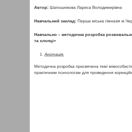
Автор:
Шапошнікова Лариса Володимирівна
Навчальний заклад:
Перша міська гімназія м.Че
Навчально – методична розробка розвивальног
та хлопці»
Анотація
.
Методична розробка присвячена темі міжособисті
практичним психологам для проведення корекційно