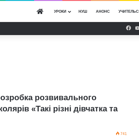
ГОЛОВНА
УРОКИ
НУШ
АНОНС
УЧИТЕЛЬС
Fac
розробка розвивального
лярів «Такі різні дівчатка та
741