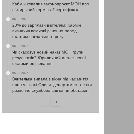
Кабмін схвалив законопроєкт МОН про
п’ятирічний термін дії сертифіката
06.08.2026
20% до зарплати вчителям: Кабмін
визначив ключові рішення перед
стартом навчального року
06.08.2026
Чи скасовує новий наказ МОН групи
результатів? Юридичний аналіз нової
системи оцінювання
05.08.2026
Вчителька випала з вікна під час миття
вікон у школі Одеси: департамент освіти
розпочне службове вивчення обставин
Попередня
Наступна
сторінка
сторінка