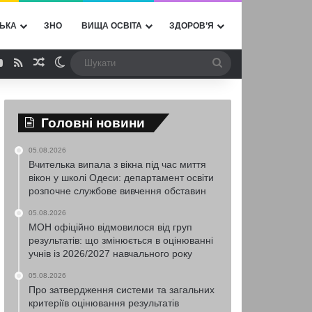
ЬКА
ЗНО
ВИЩА ОСВІТА
ЗДОРОВ’Я
ebook
YouTube
RSS
Випадкова стаття
Switch skin
Шукати
Головні новини
05.08.2026
Вчителька випала з вікна під час миття
вікон у школі Одеси: департамент освіти
розпочне службове вивчення обставин
05.08.2026
МОН офіційно відмовилося від груп
результатів: що змінюється в оцінюванні
учнів із 2026/2027 навчального року
05.08.2026
Про затвердження системи та загальних
критеріїв оцінювання результатів