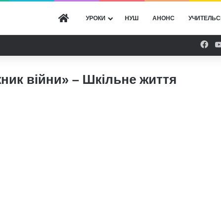
ГОЛОВНА
УРОКИ
НУШ
АНОНС
УЧИТЕЛЬС
Fac
ник війни» – Шкільне життя