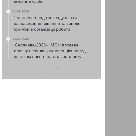
навчання учнів
01.08.2026
Педагогічна рада закладу освіти:
повноваження, рішення та типові
помилки в організації роботи
31.07.2026
«Серпнева-2026»: МОН проведе
головну освітню конференцію перед
початком нового навчального року
Попередня
Наступна
сторінка
сторінка