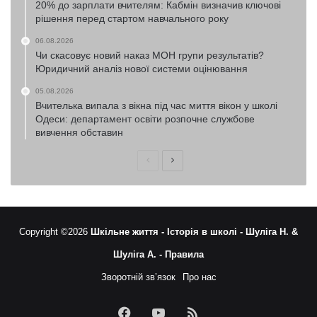
20% до зарплати вчителям: Кабмін визначив ключові
рішення перед стартом навчального року
06.08.2026
Чи скасовує новий наказ МОН групи результатів?
Юридичний аналіз нової системи оцінювання
05.08.2026
Вчителька випала з вікна під час миття вікон у школі
Одеси: департамент освіти розпочне службове
вивчення обставин
Попередня
Наступна
сторінка
сторінка
Copyright ©2026
Шкільне життя -
Історія в школі -
Шуліга Н. &
Шуліга А. -
Правила
Зворотній зв’язок
Про нас
Facebook
YouTube
RSS