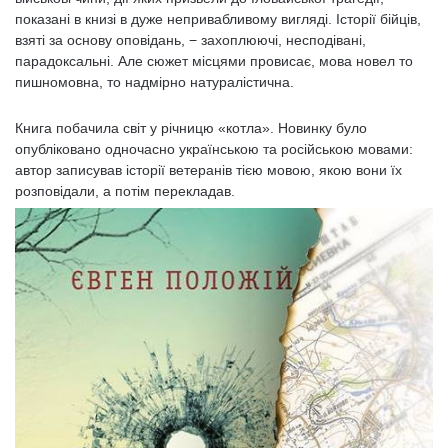
показані в книзі в дуже непривабливому вигляді. Історії бійців,
взяті за основу оповідань, − захоплюючі, несподівані,
парадоксальні. Але сюжет місцями провисає, мова новел то
пишномовна, то надмірно натуралістична.
Книга побачила світ у річницю «котла». Новинку було
опубліковано одночасно українською та російською мовами:
автор записував історії ветеранів тією мовою, якою вони їх
розповідали, а потім перекладав.