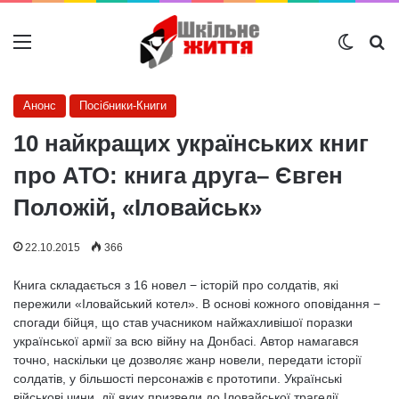
Меню
Switch
Ш
Анонс
Посібники-Книги
10 найкращих українських книг
про АТО: книга друга– Євген
Положій, «Іловайськ»
22.10.2015
366
Книга складається з 16 новел − історій про солдатів, які
пережили «Іловайський котел». В основі кожного оповідання −
спогади бійця, що став учасником найжахливішої поразки
української армії за всю війну на Донбасі. Автор намагався
точно, наскільки це дозволяє жанр новели, передати історії
солдатів, у більшості персонажів є прототипи. Українські
військові чини, дії яких призвели до Іловайської трагедії,