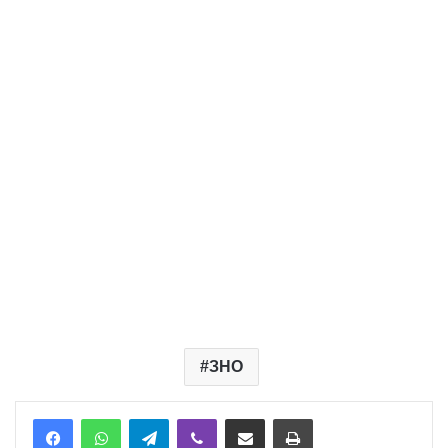
ЗНО
Telegram
Viber
Надіслати електронною поштою
Надрукувати