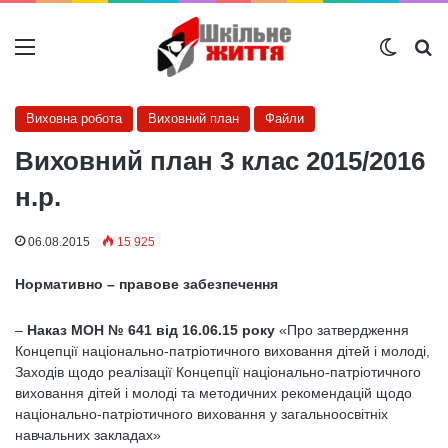
Меню
Switch
Ш
Виховна робота
Виховний план
Файли
Виховний план 3 клас 2015/2016
н.р.
06.08.2015
15 925
Нормативно – правове забезпечення
–
Наказ МОН № 641 від 16.06.15 року
«Про затвердження
Концепції національно-патріотичного виховання дітей і молоді,
Заходів щодо реалізації Концепції національно-патріотичного
виховання дітей і молоді та методичних рекомендацій щодо
національно-патріотичного виховання y загальноосвітніх
навчальних закладах»