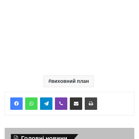
виховний план
Telegram
Viber
Надіслати електронною поштою
Надрукувати
Головні новини