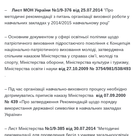
–
Лист МОН України №1/9-376 від 25.07.2014
“Про
методичні рекомендації з питань організації виховної роботи у
навчальних закладах у 2014/2015 навчальному році”
– Основним документом у сфері освітньої політики щодо
патріотичного виховання підростаючого покоління є Концепція
національно-патріотичного виховання молоді, затверджена
спільним наказом Міністерства у справах сім’ї, молоді та
спорту, Міністерства оборони, Міністерства культури і туризму,
Міністерства освіти і науки
від 27.10.2009 № 3754/981/538/493
.
– Під час організації навчально-виховного процесу необхідно
дотримуватись приписів наказу Міністерства
від 07.09.2000
№ 439
«Про затвердження Рекомендацій щодо порядку
використання державної символіки в навчальних закладах
України»
– Лист Міністерства
№1/9-385 від 30.07.2014
“Методичні
рекомендації для проведення бесід з учнями загальноосвітніх