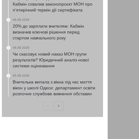
Кабмін схвалив законопроєкт МОН про
п’ятирічний термін дії сертифіката
06.08.2026
20% до зарплати вчителям: Кабмін
визначив ключові рішення перед
стартом навчального року
06.08.2026
Чи скасовує новий наказ МОН групи
результатів? Юридичний аналіз нової
системи оцінювання
05.08.2026
Вчителька випала з вікна під час миття
вікон у школі Одеси: департамент освіти
розпочне службове вивчення обставин
Попередня
Наступна
сторінка
сторінка