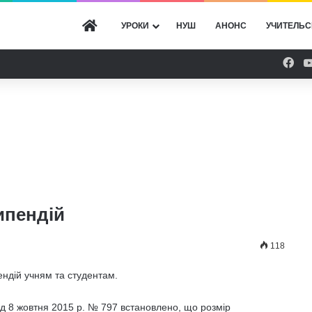
ГОЛОВНА
УРОКИ
НУШ
АНОНС
УЧИТЕЛЬС
Fac
ипендій
118
ендій учням та студентам.
ід 8 жовтня 2015 р. № 797 встановлено, що розмір