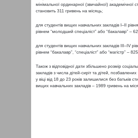
мінімальної ординарної (звичайної) академічної с
становить 311 гривень на місяць;
для студентів вищих навчальних закладів I–II рівня
рівнем “молодший спеціаліст” або “бакалавр” – 622
для студентів вищих навчальних закладів III–IV рів
рівнем “бакалавр”, “спеціаліст” або “магістр” – 82
Також з відповідної дати збільшено розмір соціаль
закладів з числа дітей-сиріт та дітей, позбавлених 
у віці від 18 до 23 років залишилися без батьків с
вищих навчальних закладів – 1989 гривень на міс