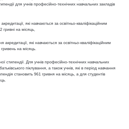
типендії для учнів професійно-технічних навчальних закладів
 акредитації, які навчаються за освітньо-кваліфікаційним
 гривні на місяць,
ня акредитації, які навчаються за освітньо-кваліфікаційним
5 гривень на місяць.
ної стипендії. Для учнів професійно-технічних навчальних
батьківського піклування, а також учнів, які в період навчання
типендія становить 961 гривня на місяць, а для студентів
яць.