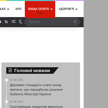
ЬКА
ЗНО
ВИЩА ОСВІТА
ЗДОРОВ’Я
ebook
YouTube
RSS
Випадкова стаття
Switch skin
Шукати
Головні новини
07.08.2026
Державні стандарти освіти знову
змінено: що передбачає рішення
Кабінету Міністрів України
07.08.2026
Сертифікація педагогів зміниться: