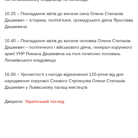
10.25 – Покладання квітів до могили сина Олени Степанів-
Дашкевич – історика, політв’язня, громадського діяча Ярослава
Дашкевича.
10.40 – Покладання квітів до могили чоловіка Олени Степанів-
Дашкевич – політичного і військового діяча, генерал-хорунжого
армії УНР Романа Дашкевича на полі почесних поховань
Личаківського кладовища.
16.00 – Урочистості з нагоди відзначення 120-річчя від дня
народження хорунжої Січового Стрілецтва Олени Степанів-
Дашкевич у Львівському палаці мистецтв.
Джерело:
Український погляд