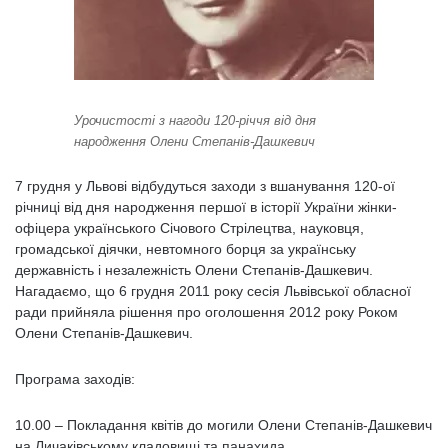
Урочистості з нагоди 120-річчя від дня
народження Олени Степанів-Дашкевич
7 грудня у Львові відбудуться заходи з вшанування 120-ої
річниці від дня народження першої в історії України жінки-
офіцера українського Січового Стрілецтва, науковця,
громадської діячки, невтомного борця за українську
державність і незалежність Олени Степанів-Дашкевич.
Нагадаємо, що 6 грудня 2011 року сесія Львівської обласної
ради прийняла рішення про оголошення 2012 року Роком
Олени Степанів-Дашкевич.
Програма заходів:
10.00 – Покладання квітів до могили Олени Степанів-Дашкевич
на Личаківському кладовищі та панахида.