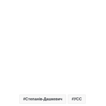
Степанів-Дашкевич
УСС