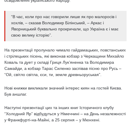
освідомленні українського народу.
“В час, коли про нас говорили лише як про малоросів і
хохлів, – сказав Володимир Білінський, – Аркас і
Яворницький буквально прокричали, що Україна є і має
свою велику історію”.
На презентації пролунало чимало гайдамацьких, повстанських
і стрілецьких пісень, які виконав кобзар з Черкащини Михайло
Коваль та дует у складі Гриця Лук’яненка та Володимира
Самайди, а кобзар Тарас Силенко заспівав пісню про Русь –
“Ой, світло світла, єси, ти, земле древньоруськая”.
Нові книжки викликали значний інтерес киян на гостей Києва.
Був аншлаг.
Наступні презентації цих та інших книг Історичного клубу
“Холодний Яр” відбудуться у Німеччині – на День незалежності
у Франкфурті-на-Майні, а 25 серпня – у Мюнхені.