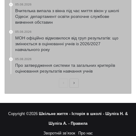
05.08.2026
Вчителька випала з вікна під час миття вікон у школі
Одеси: департамент освіти розпочне службове
вивчення обставин
05.08.2026
МОН офіційно відмовилося від груп результатів: що
змінюється в оцінюванні учнів із 2026/2027
навчального року
05.08.2026
Про затвердження системи та загальних критеріїв
оцінювання результатів навчання учнів
Попередня
Наступна
сторінка
сторінка
Copyright ©2026
Шкільне життя -
Історія в школі -
Шуліга Н. &
Шуліга А. -
Правила
Зворотній зв’язок
Про нас