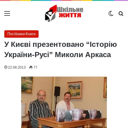
Меню
Switch
Ш
Посібники-Книги
У Києві презентовано “Історію
України-Русі” Миколи Аркаса
22.08.2013
77