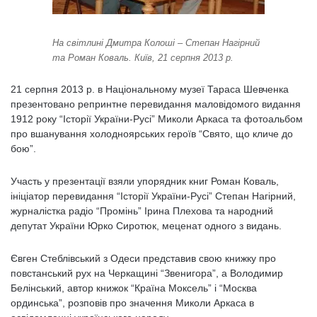
На світлині Дмитра Колоші – Степан Нагірний
та Роман Коваль. Київ, 21 серпня 2013 р.
21 серпня 2013 р. в Національному музеї Тараса Шевченка
презентовано репринтне перевидання маловідомого видання
1912 року “Історії України-Русі” Миколи Аркаса та фотоальбом
про вшанування холодноярських героїв “Свято, що кличе до
бою”.
Участь у презентації взяли упорядник книг Роман Коваль,
ініціатор перевидання “Історії України-Русі” Степан Нагірний,
журналістка радіо “Промінь” Ірина Плехова та народний
депутат України Юрко Сиротюк, меценат одного з видань.
Євген Стеблівський з Одеси представив свою книжку про
повстанський рух на Черкащині “Звенигора”, а Володимир
Белінський, автор книжок “Країна Моксель” і “Москва
ординська”, розповів про значення Миколи Аркаса в