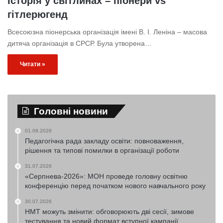
Історія у світлинах – піонери vs
гітлерюгенд
Всесоюзна піонерська організація імені В. І. Леніна – масова
дитяча організація в СРСР. Була утворена…
Читати »
Головні новини
01.08.2026
Педагогічна рада закладу освіти: повноваження,
рішення та типові помилки в організації роботи
31.07.2026
«Серпнева-2026»: МОН проведе головну освітню
конференцію перед початком нового навчального року
30.07.2026
НМТ можуть змінити: обговорюють дві сесії, зимове
тестування та новий формат вступної кампанії