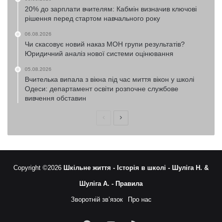
20% до зарплати вчителям: Кабмін визначив ключові
рішення перед стартом навчального року
06.08.2026
Чи скасовує новий наказ МОН групи результатів?
Юридичний аналіз нової системи оцінювання
05.08.2026
Вчителька випала з вікна під час миття вікон у школі
Одеси: департамент освіти розпочне службове
вивчення обставин
Попередня
Наступна
сторінка
сторінка
Copyright ©2026
Шкільне життя -
Історія в школі -
Шуліга Н. &
Шуліга А. -
Правила
Зворотній зв’язок
Про нас