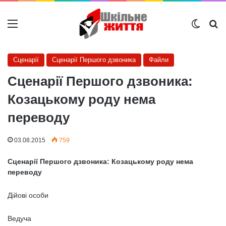
Меню
Switch
Ш
Сценарії
Сценарії Першого дзвоника
Файли
Сценарії Першого дзвоника:
Козацькому роду нема
переводу
03.08.2015
759
Сценарії Першого дзвоника: Козацькому роду нема
переводу
Дійові особи
Ведуча