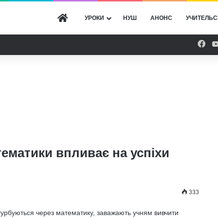
ГОЛОВНА
УРОКИ
НУШ
АНОНС
УЧИТЕЛЬС
Fac
тематики впливає на успіхи
333
 турбуються через математику, заважають учням вивчити