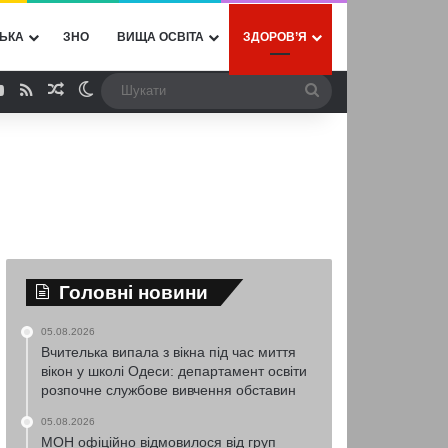
ЬКА
ЗНО
ВИЩА ОСВІТА
ЗДОРОВ’Я
ebook
YouTube
RSS
Випадкова стаття
Switch skin
Шукати
Головні новини
05.08.2026
Вчителька випала з вікна під час миття
вікон у школі Одеси: департамент освіти
розпочне службове вивчення обставин
05.08.2026
МОН офіційно відмовилося від груп