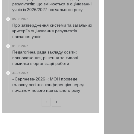
результатів: що змінюється в оцінюванні
учнів із 2026/2027 навчального року
05.08.2026
Про затвердження системи та загальних
критеріїв оцінювання результатів
навчання учнів
01.08.2026
Педагогічна рада закладу освіти:
повноваження, рішення та типові
помилки в організації роботи
31.07.2026
«Серпнева-2026»: МОН проведе
головну освітню конференцію перед
початком нового навчального року
Попередня
Наступна
сторінка
сторінка