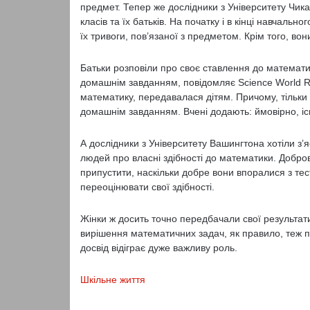
предмет. Тепер же дослідники з Університету Чика
класів та їх батьків. На початку і в кінці навчально
їх тривоги, пов’язаної з предметом. Крім того, вон
Батьки розповіли про своє ставлення до математик
домашнім завданням, повідомляє Science World Rep
математику, передавалася дітям. Причому, тільки 
домашнім завданням. Вчені додають: ймовірно, існ
А дослідники з Університету Вашингтона хотіли з’
людей про власні здібності до математики. Добро
припустити, наскільки добре вони впоралися з тес
переоцінювати свої здібності.
Жінки ж досить точно передбачали свої результати
вирішення математичних задач, як правило, теж п
досвід відіграє дуже важливу роль.
Шкільне життя