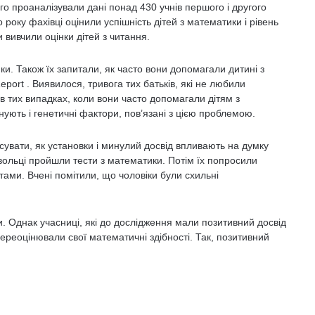
го проаналізували дані понад 430 учнів першого і другого
го року фахівці оцінили успішність дітей з математики і рівень
и вивчили оцінки дітей з читання.
и. Також їх запитали, як часто вони допомагали дитині з
ort . Виявилося, тривога тих батьків, які не любили
в тих випадках, коли вони часто допомагали дітям з
ують і генетичні фактори, пов’язані з цією проблемою.
ясувати, як установки і минулий досвід впливають на думку
вольці пройшли тести з математики. Потім їх попросили
тами. Вчені помітили, що чоловіки були схильні
. Однак учасниці, які до дослідження мали позитивний досвід
ереоцінювали свої математичні здібності. Так, позитивний