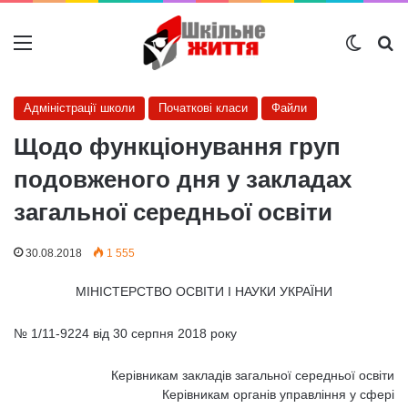
Меню
Switch
Ш
Адміністрації школи
Початкові класи
Файли
Щодо функціонування груп
подовженого дня у закладах
загальної середньої освіти
30.08.2018
1 555
МІНІСТЕРСТВО ОСВІТИ І НАУКИ УКРАЇНИ
№ 1/11-9224 від 30 серпня 2018 року
Керівникам закладів загальної середньої освіти
Керівникам органів управління у сфері