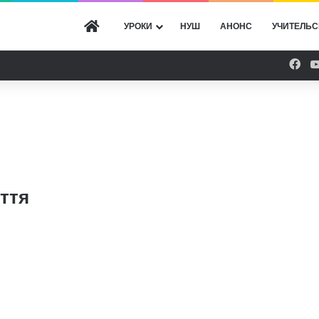
ГОЛОВНА
УРОКИ
НУШ
АНОНС
УЧИТЕЛЬС
Fac
ття