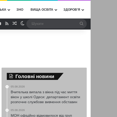
ЬКА
ЗНО
ВИЩА ОСВІТА
ЗДОРОВ’Я
ebook
YouTube
RSS
Випадкова стаття
Switch skin
Шукати
Головні новини
05.08.2026
Вчителька випала з вікна під час миття
вікон у школі Одеси: департамент освіти
розпочне службове вивчення обставин
05.08.2026
МОН офіційно відмовилося від груп