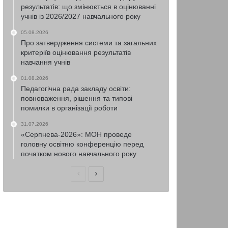
результатів: що змінюється в оцінюванні
учнів із 2026/2027 навчального року
05.08.2026
Про затвердження системи та загальних
критеріїв оцінювання результатів
навчання учнів
01.08.2026
Педагогічна рада закладу освіти:
повноваження, рішення та типові
помилки в організації роботи
31.07.2026
«Серпнева-2026»: МОН проведе
головну освітню конференцію перед
початком нового навчального року
Попередня
Наступна
сторінка
сторінка