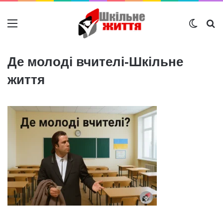
Меню
Switch
Ш
Де молоді вчителі-Шкільне
життя