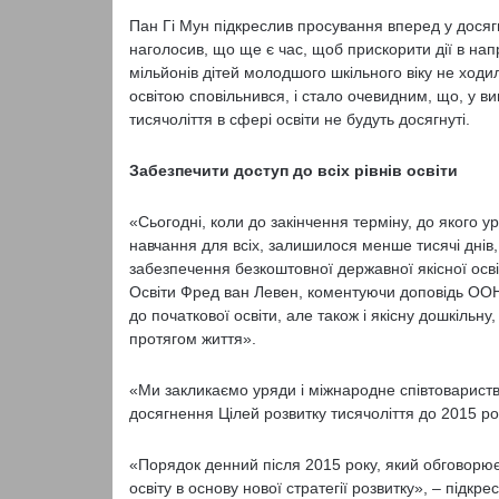
Пан Гі Мун підкреслив просування вперед у досягне
наголосив, що ще є час, щоб прискорити дії в нап
мільйонів дітей молодшого шкільного віку не ход
освітою сповільнився, і стало очевидним, що, у в
тисячоліття в сфері освіти не будуть досягнуті.
Забезпечити доступ до всіх рівнів освіти
«Сьогодні, коли до закінчення терміну, до якого ур
навчання для всіх, залишилося менше тисячі днів
забезпечення безкоштовної державної якісної осві
Освіти Фред ван Левен, коментуючи доповідь ООН.
до початкової освіти, але також і якісну дошкільну
протягом життя».
«Ми закликаємо уряди і міжнародне співтовариств
досягнення Цілей розвитку тисячоліття до 2015 ро
«Порядок денний після 2015 року, який обговорює
освіту в основу нової стратегії розвитку», – підкр