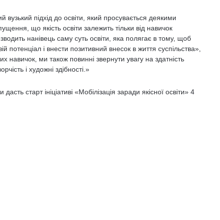
 вузький підхід до освіти, який просувається деякими
пущення, що якість освіти залежить тільки від навичок
 зводить нанівець саму суть освіти, яка полягає в тому, щоб
й потенціал і внести позитивний внесок в життя суспільства»,
их навичок, ми також повинні звернути увагу на здатність
чість і художні здібності.»
дасть старт ініціативі «Мобілізація заради якісної освіти» 4