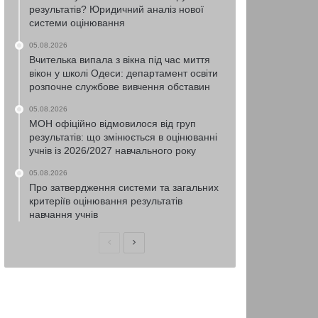
результатів? Юридичний аналіз нової
системи оцінювання
05.08.2026
Вчителька випала з вікна під час миття
вікон у школі Одеси: департамент освіти
розпочне службове вивчення обставин
05.08.2026
МОН офіційно відмовилося від груп
результатів: що змінюється в оцінюванні
учнів із 2026/2027 навчального року
05.08.2026
Про затвердження системи та загальних
критеріїв оцінювання результатів
навчання учнів
Попередня
Наступна
сторінка
сторінка