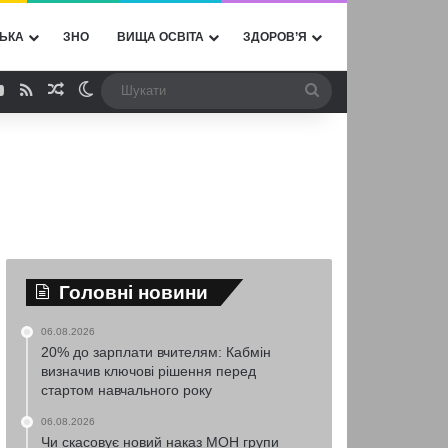
ЬКА
ЗНО
ВИЩА ОСВІТА
ЗДОРОВ’Я
ebook
YouTube
RSS
Випадкова стаття
Switch skin
Шукати
Головні новини
06.08.2026
20% до зарплати вчителям: Кабмін
визначив ключові рішення перед
стартом навчального року
06.08.2026
Чи скасовує новий наказ МОН групи