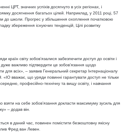
нні ЦРТ, значних успіхів досягнуто в усіх регіонах, і
рямку досягнення багатьох цілей. Наприклад, у 2011 році, 57
или до школи. Прогрес у збільшення охоплення початковою
ипадку збереження існуючих тенденцій, Цілі розвитку
яди країн світу зобов’язалися забезпечити доступ до освіти і
, дуже важливо підтвердити це зобов’язання щодо
ти для всіх», – заявив Генеральний секретар Інтернаціоналу
 «ІО вважає, що уряди повинні гарантувати доступ не тільки
, середню, професійно-технічну та вищу освіту, і навчання
о взяти на себе зобов’язання докласти максимуму зусиль для
ку» – додав він.
ться в даний час, повинен помістити безкоштовну якісну
еслив Фред ван Левен.