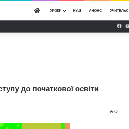
ГОЛОВНА
УРОКИ
НУШ
АНОНС
УЧИТЕЛЬС
Fac
тупу до початкової освіти
62