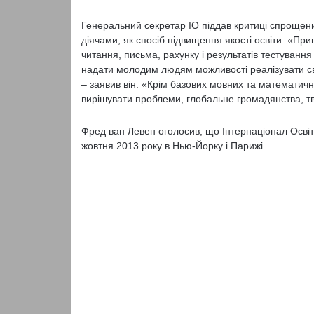
Генеральний секретар ІО піддав критиці спрощений
діячами, як спосіб підвищення якості освіти. «При
читання, письма, рахунку і результатів тестування
надати молодим людям можливості реалізувати сві
– заявив він. «Крім базових мовних та математичн
вирішувати проблеми, глобальне громадянства, твор
Фред ван Левен оголосив, що Інтернаціонал Освіти 
жовтня 2013 року в Нью-Йорку і Парижі.