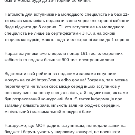
освіти можна буде до 18-ї години 26 липня.
Натомість для вступників на молодшого спеціаліста на базі 11-
ти класів можливість подавати заяви через електронні кабінети
буде відкрита до 8 серпня. Ті, хто вступатиме на молодшого
спеціаліста не лише за сертифікатами ЗНО, а на основі
творчих конкурсів, мають подати електронні заяви до 1 серпня.
Наразі вступники вже створили понад 161 тис. електронних
кабінетів та подали більш як 900 тис. електронних заяв.
Відстежити свій рейтинг за поданими заявами вступники
можуть на сайті https://vstup.edbo.gov.ua/ Зокрема, там можна
переглянути не тільки своє місце серед інших вступників у
певному виші на певну спеціальність, а й подивитися, як саме
був розрахований конкурсний бал. Є також інформація про
загальну кількість заяв, кількість заяв на бюджет, середній,
мінімальний і максимальний конкурсні бали.
Нагадуємо, що МОН радить вступникам, які подали заяви на
бюджет і беруть участь у широкому конкурсі, не поспішати