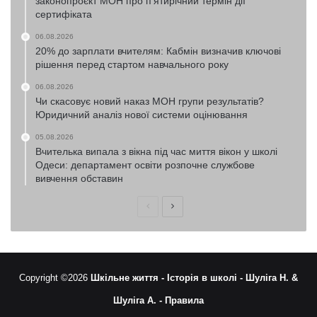
законопроєкт МОН про п’ятирічний термін дії
сертифіката
06.08.2026
20% до зарплати вчителям: Кабмін визначив ключові
рішення перед стартом навчального року
06.08.2026
Чи скасовує новий наказ МОН групи результатів?
Юридичний аналіз нової системи оцінювання
05.08.2026
Вчителька випала з вікна під час миття вікон у школі
Одеси: департамент освіти розпочне службове
вивчення обставин
Попередня
Наступна
сторінка
сторінка
Copyright ©2026
Шкільне життя -
Історія в школі -
Шуліга Н. &
Шуліга А. -
Правила