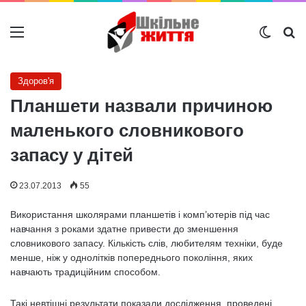
Меню
Switch
Ш
Здоров'я
Планшети назвали причиною
маленького словникового
запасу у дітей
23.07.2013
55
Використання школярами планшетів і комп’ютерів під час
навчання з роками здатне привести до зменшення
словникового запасу. Кількість слів, любителям техніки, буде
менше, ніж у однолітків попереднього покоління, яких
навчають традиційним способом.
Такі невтішні результати показали дослідження, проведені