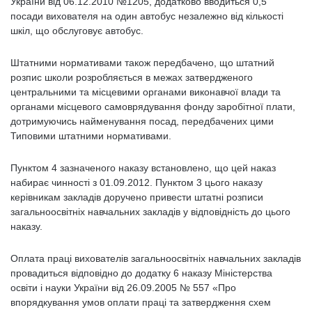
України від 06.12.2010 №1205, додатково вводиться 0,5
посади вихователя на один автобус незалежно від кількості
шкіл, що обслуговує автобус.
Штатними нормативами також передбачено, що штатний
розпис школи розробляється в межах затвердженого
центральними та місцевими органами виконавчої влади та
органами місцевого самоврядування фонду заробітної плати,
дотримуючись найменування посад, передбачених цими
Типовими штатними нормативами.
Пунктом 4 зазначеного наказу встановлено, що цей наказ
набирає чинності з 01.09.2012. Пунктом 3 цього наказу
керівникам закладів доручено привести штатні розписи
загальноосвітніх навчальних закладів у відповідність до цього
наказу.
Оплата праці вихователів загальноосвітніх навчальних закладів
провадиться відповідно до додатку 6 наказу Міністерства
освіти і науки України від 26.09.2005 № 557 «Про
впорядкування умов оплати праці та затвердження схем