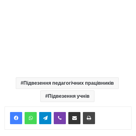
Підвезення педагогічних працівників
Підвезення учнів
Telegram
Viber
Надіслати електронною поштою
Надрукувати