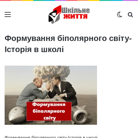
Меню
Switch
Ш
Формування біполярного світу-
Історія в школі
Формування біполярного світу-Історія в школі