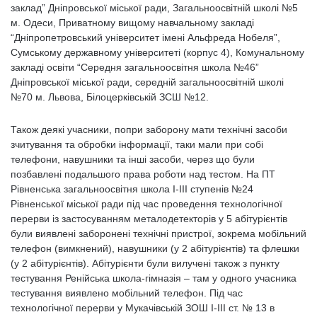
заклад” Дніпровської міської ради, Загальноосвітній школі №5
м. Одеси, Приватному вищому навчальному закладі
“Дніпропетровський університет імені Альфреда Нобеля”,
Сумському державному університеті (корпус 4), Комунальному
закладі освіти “Середня загальноосвітня школа №46”
Дніпровської міської ради, середній загальноосвітній школі
№70 м. Львова, Білоцерківській ЗСШ №12.
Також деякі учасники, попри заборону мати технічні засоби
зчитування та обробки інформації, таки мали при собі
телефони, навушники та інші засоби, через що були
позбавлені подальшого права роботи над тестом. На ПТ
Рівненська загальноосвітня школа І-ІІІ ступенів №24
Рівненської міської ради під час проведення технологічної
перерви із застосуванням металодетекторів у 5 абітурієнтів
були виявлені заборонені технічні пристрої, зокрема мобільний
телефон (вимкнений), навушники (у 2 абітурієнтів) та флешки
(у 2 абітурієнтів). Абітурієнти були вилучені також з пункту
тестування Ренійська школа-гімназія – там у одного учасника
тестування виявлено мобільний телефон. Під час
технологічної перерви у Мукачівській ЗОШ І-ІІІ ст. № 13 в