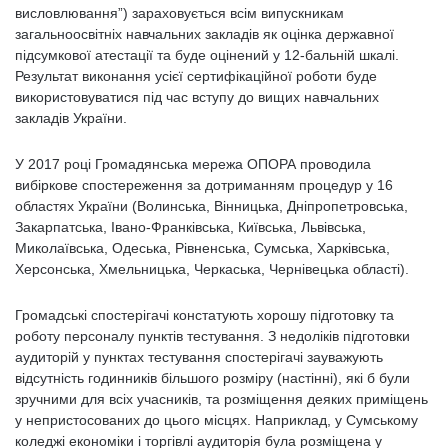
висловлювання”) зараховується всім випускникам
загальноосвітніх навчальних закладів як оцінка державної
підсумкової атестації та буде оцінений у 12-бальній шкалі.
Результат виконання усієї сертифікаційної роботи буде
використовуватися під час вступу до вищих навчальних
закладів України.
У 2017 році Громадянська мережа ОПОРА проводила
вибіркове спостереження за дотриманням процедур у 16
областях України (Волинська, Вінницька, Дніпропетровська,
Закарпатська, Івано-Франківська, Київська, Львівська,
Миколаївська, Одеська, Рівненська, Сумська, Харківська,
Херсонська, Хмельницька, Черкаська, Чернівецька області).
Громадські спостерігачі констатують хорошу підготовку та
роботу персоналу пунктів тестування. З недоліків підготовки
аудиторій у пунктах тестування спостерігачі зауважують
відсутність годинників більшого розміру (настінні), які б були
зручними для всіх учасників, та розміщення деяких приміщень
у непристосованих до цього місцях. Наприклад, у Сумському
коледжі економіки і торгівлі аудиторія була розміщена у