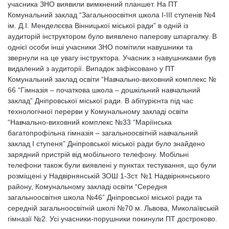
учасника ЗНО виявили вимкнений планшет. На ПТ
Комунальний заклад “Загальноосвітня школа I-III ступенів №4
ім. Д.І. Менделєєва Вінницької міської ради” в одній із
аудиторій інструктором було виявлено паперову шпаргалку. В
однієї особи інші учасники ЗНО помітили навушники та
звернули на це увагу інструктора. Учасник з навушниками був
видалений з аудиторії. Випадок зафіксовано у ПТ
Комунальний заклад освіти “Навчально-виховний комплекс №
66 “Гімназія – початкова школа – дошкільний навчальний
заклад” Дніпровської міської ради. В абітурієнта під час
технологічної перерви у Комунальному закладі освіти
“Навчально-виховний комплекс №33 “Маріїнська
багатопрофільна гімназія – загальноосвітній навчальний
заклад І ступеня” Дніпровської міської ради було знайдено
зарядний пристрій від мобільного телефону. Мобільні
телефони також були виявлені у пунктах тестування, що були
розміщені у Надвірнянській ЗОШ 1-3ст. №1 Надвірнянського
району, Комунальному закладі освіти “Середня
загальноосвітня школа №46” Дніпровської міської ради та
середній загальноосвітній школі №70 м. Львова, Миколаївській
гімназії №2. Усі учасники-порушники покинули ПТ достроково.