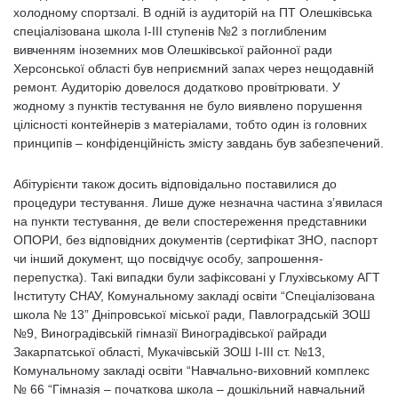
холодному спортзалі. В одній із аудиторій на ПТ Олешківська
спеціалізована школа І-ІІІ ступенів №2 з поглибленим
вивченням іноземних мов Олешківської районної ради
Херсонської області був неприємний запах через нещодавній
ремонт. Аудиторію довелося додатково провітрювати. У
жодному з пунктів тестування не було виявлено порушення
цілісності контейнерів з матеріалами, тобто один із головних
принципів – конфіденційність змісту завдань був забезпечений.
Абітурієнти також досить відповідально поставилися до
процедури тестування. Лише дуже незначна частина з’явилася
на пункти тестування, де вели спостереження представники
ОПОРИ, без відповідних документів (сертифікат ЗНО, паспорт
чи інший документ, що посвідчує особу, запрошення-
перепустка). Такі випадки були зафіксовані у Глухівському АГТ
Інституту СНАУ, Комунальному закладі освіти “Спеціалізована
школа № 13” Дніпровської міської ради, Павлоградській ЗОШ
№9, Виноградівській гімназії Виноградівської райради
Закарпатської області, Мукачівській ЗОШ І-ІІІ ст. №13,
Комунальному закладі освіти “Навчально-виховний комплекс
№ 66 “Гімназія – початкова школа – дошкільний навчальний