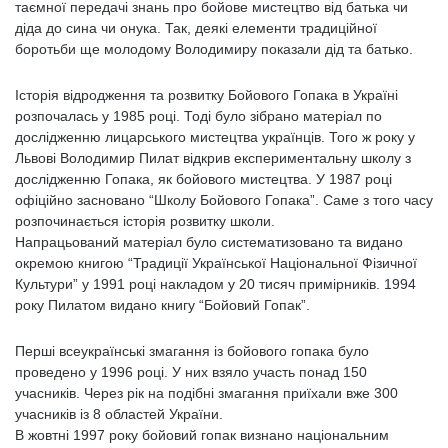
таємної передачі знань про бойове мистецтво від батька чи
діда до сина чи онука. Так, деякі елементи традиційної
боротьби ще молодому Володимиру показали дід та батько.
Історія відродження та розвитку Бойового Гопака в Україні
розпочалась у 1985 році. Тоді було зібрано матеріал по
дослідженню лицарського мистецтва українців. Того ж року у
Львові Володимир Пилат відкрив експериментальну школу з
дослідженню Гопака, як бойового мистецтва. У 1987 році
офіційно засновано “Школу Бойового Гопака”. Саме з того часу
розпочинається історія розвитку школи.
Напрацьований матеріал було систематизовано та видано
окремою книгою “Традиції Української Національної Фізичної
Культури” у 1991 році накладом у 20 тисяч примірників. 1994
року Пилатом видано книгу “Бойовий Гопак”.
Перші всеукраїнські змагання із бойового гопака було
проведено у 1996 році. У них взяло участь понад 150
учасників. Через рік на подібні змагання приїхали вже 300
учасників із 8 областей України.
В жовтні 1997 року бойовий гопак визнано національним