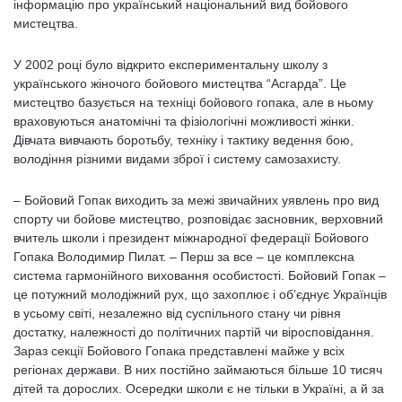
інформацію про український національний вид бойового
мистецтва.
У 2002 році було відкрито експериментальну школу з
українського жіночого бойового мистецтва “Асгарда”. Це
мистецтво базується на техніці бойового гопака, але в ньому
враховуються анатомічні та фізіологічні можливості жінки.
Дівчата вивчають боротьбу, техніку і тактику ведення бою,
володіння різними видами зброї і систему самозахисту.
– Бойовий Гопак виходить за межі звичайних уявлень про вид
спорту чи бойове мистецтво, розповідає засновник, верховний
вчитель школи і президент міжнародної федерації Бойового
Гопака Володимир Пилат. – Перш за все – це комплексна
система гармонійного виховання особистості. Бойовий Гопак –
це потужний молодіжний рух, що захоплює і об’єднує Українців
в усьому світі, незалежно від суспільного стану чи рівня
достатку, належності до політичних партій чи віросповідання.
Зараз секції Бойового Гопака представлені майже у всіх
регіонах держави. В них постійно займаються більше 10 тисяч
дітей та дорослих. Осередки школи є не тільки в Україні, а й за