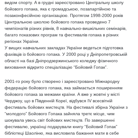
видом спорту. А в грудні зареєстровано Центральну школу
бойового гопака, яка є громадською, позапартійною та
позаконфесійною організацією. Протягом 1998-2000 років
Центральною школою бойового гопака проведено 7
чемпіонатів різних рівнів, 8 навчально-вишкільних семінарів,
багато показових програм та фестивалів гопака в різних
регіонах України.
У вищих навчальних закладах України ведеться підготовка
фахівців із бойового гопака. У 2000 році у Дніпропетровській
області на базі Дніпродзержинського коледжу фізичного
виховання відкрито спеціалізацію “Бойовий Гопак”.
2001-го року було створено і зареєстровано Міжнародну
федерацію бойового гопака, яка займається поширенням
бойового гопака за межами країни. А вже у жовтні у місті
Черджоу, що в Південній Кореї, відбувся IV всесвітній
фестиваль бойових мистецтв. На фестивалі збірна України з
“молодого” Бойового Гопака зайняла третє місце, чим
шокувала увесь світ бойових мистецтв. По завершенні
фестивалю, українці подарували книгу “Бойовий Гопак”
бібліотеці Шаоліню, яка висловила бажання мати в себе