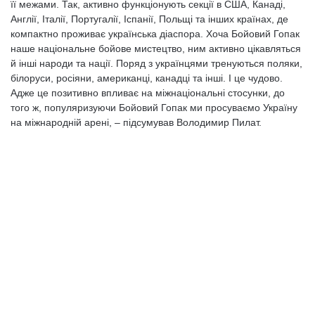
її межами. Так, активно функціонують секції в США, Канаді,
Англії, Італії, Португалії, Іспанії, Польщі та інших країнах, де
компактно проживає українська діаспора. Хоча Бойовий Гопак
наше національне бойове мистецтво, ним активно цікавляться
й інші народи та нації. Поряд з українцями тренуються поляки,
білоруси, росіяни, американці, канадці та інші. І це чудово.
Адже це позитивно впливає на міжнаціональні стосунки, до
того ж, популяризуючи Бойовий Гопак ми просуваємо Україну
на міжнародній арені, – підсумував Володимир Пилат.