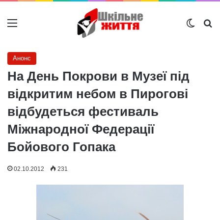
Меню
Switch
Ш
Анонс
На День Покрови в Музеї під
відкритим небом в Пирогові
відбудеться фестиваль
Міжнародної Федерації
Бойового Гопака
02.10.2012
231