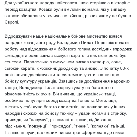
Для українського народу найславетнішою сторінкою в історії є
період козацтва. Козаки були вмілими воїнами, які у випадку
загрози збиралося у величезне військо, рівних якому не було в
Європі.
Відроджувати наше національне бойове мистецтво взявся
нащадок козацького роду Володимир Пилат. Перш ніж почати
роботу над відродженням бойового гопака дослідник впродовж
сімнадцяти років вивчав кьокусін карате, з них вісім років був
сенсеєм. Паралельно з кьокусіном вивчав годзю-рю, соне,
сьтокан карате, кікбоксинг, дзюдзюцу та айкідо. З початку 80-х
років почав досліджувати та систематизувати знання про
бойову культуру українців. Взявшись за дослідження народних
танців, Володимир Пилат звернув увагу на багатство і
різноманітність їх рухів. Він виявив, що українські танці,
особливо популярні серед козацтва Гопак та Метелиця,
містять у собі дуже багато елементів, не поширених у інших
народів і схожих на бойову техніку – удари ногами в стрибку,
присядці чи “павучку”, різноманітні кроки, відбивання,
підсікання, “повзунці”, “присядки”, “тинки”, “копняки” та інші.
Пізніше ці рухи, належним чином трансформовані до вимог