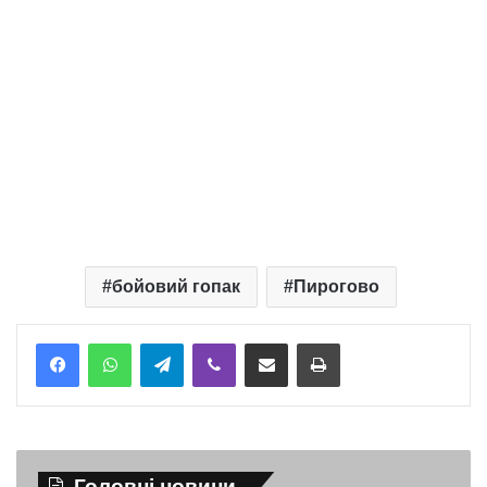
бойовий гопак
Пирогово
Telegram
Viber
Надіслати електронною поштою
Надрукувати
Головні новини