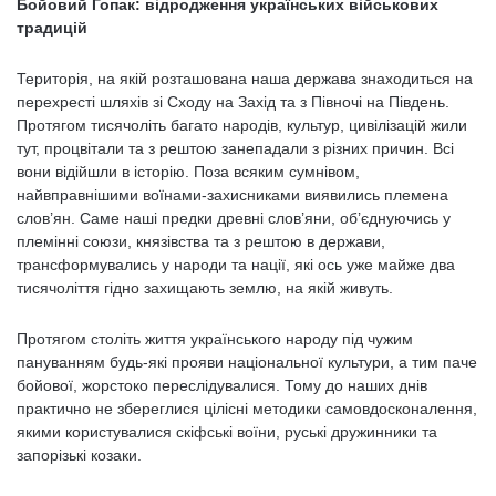
Бойовий Гопак: відродження українських військових
традицій
Територія, на якій розташована наша держава знаходиться на
перехресті шляхів зі Сходу на Захід та з Півночі на Південь.
Протягом тисячоліть багато народів, культур, цивілізацій жили
тут, процвітали та з рештою занепадали з різних причин. Всі
вони відійшли в історію. Поза всяким сумнівом,
найвправнішими воїнами-захисниками виявились племена
слов’ян. Саме наші предки древні слов’яни, об’єднуючись у
племінні союзи, князівства та з рештою в держави,
трансформувались у народи та нації, які ось уже майже два
тисячоліття гідно захищають землю, на якій живуть.
Протягом століть життя українського народу під чужим
пануванням будь-які прояви національної культури, а тим паче
бойової, жорстоко переслідувалися. Тому до наших днів
практично не збереглися цілісні методики самовдосконалення,
якими користувалися скіфські воїни, руські дружинники та
запорізькі козаки.