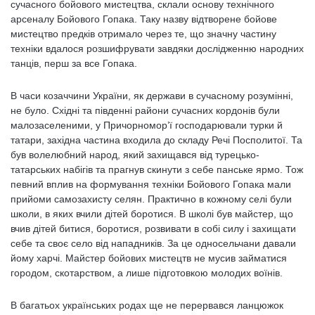
сучасного бойового мистецтва, склали основу технічного
арсеналу Бойового Гопака. Таку назву відтворене бойове
мистецтво предків отримало через те, що значну частину
техніки вдалося розшифрувати завдяки дослідженню народних
танців, перш за все Гопака.
В часи козаччини України, як держави в сучасному розумінні,
не було. Східні та південні райони сучасних кордонів були
малозаселеними, у Причорномор’ї господарювали турки й
татари, західна частина входила до складу Речі Посполитої. Та
був волелюбний народ, який захищався від турецько-
татарських набігів та прагнув скинути з себе панське ярмо. Тож
певний вплив на формування техніки Бойового Гопака мали
прийоми самозахисту селян. Практично в кожному селі були
школи, в яких вчили дітей боротися. В школі був майстер, що
вчив дітей битися, боротися, розвивати в собі силу і захищати
себе та своє село від нападників. За це односельчани давали
йому харчі. Майстер бойових мистецтв не мусив займатися
городом, скотарством, а лише підготовкою молодих воїнів.
В багатьох українських родах ще не перервався ланцюжок