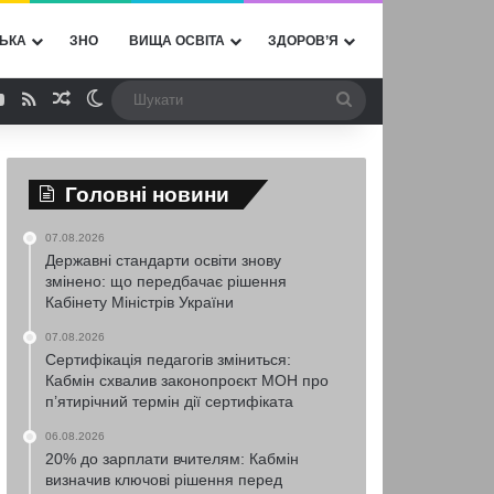
ЬКА
ЗНО
ВИЩА ОСВІТА
ЗДОРОВ’Я
ebook
YouTube
RSS
Випадкова стаття
Switch skin
Шукати
Головні новини
07.08.2026
Державні стандарти освіти знову
змінено: що передбачає рішення
Кабінету Міністрів України
07.08.2026
Сертифікація педагогів зміниться:
Кабмін схвалив законопроєкт МОН про
п’ятирічний термін дії сертифіката
06.08.2026
20% до зарплати вчителям: Кабмін
визначив ключові рішення перед