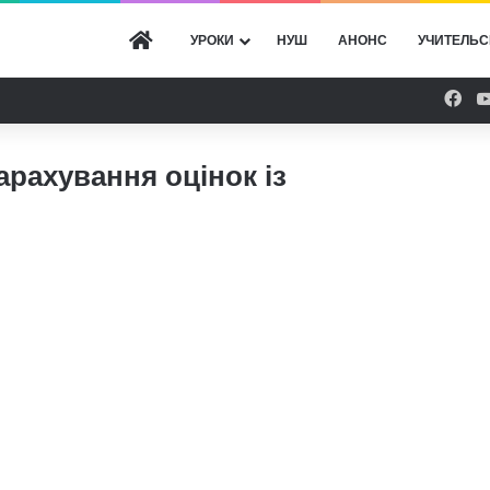
ГОЛОВНА
УРОКИ
НУШ
АНОНС
УЧИТЕЛЬС
Fac
рахування оцінок із