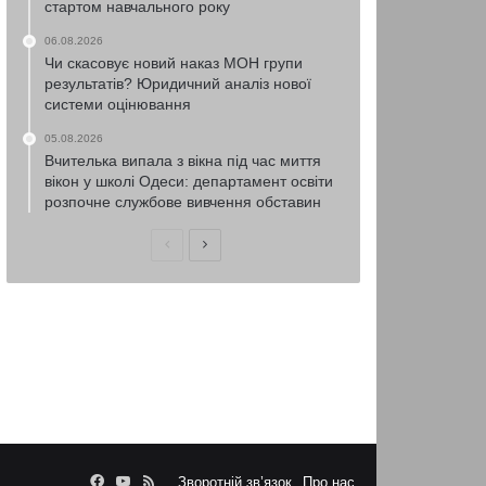
стартом навчального року
06.08.2026
Чи скасовує новий наказ МОН групи
результатів? Юридичний аналіз нової
системи оцінювання
05.08.2026
Вчителька випала з вікна під час миття
вікон у школі Одеси: департамент освіти
розпочне службове вивчення обставин
Попередня
Наступна
сторінка
сторінка
Facebook
YouTube
RSS
Зворотній зв’язок
Про нас