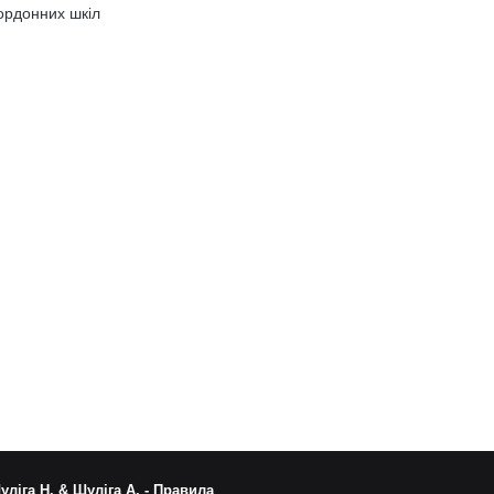
ордонних шкіл
уліга Н. & Шуліга А. -
Правила