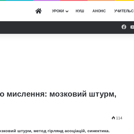
ГОЛОВНА
УРОКИ
НУШ
АНОНС
УЧИТЕЛЬС
Fac
о мислення: мозковий штурм,
114
озковий штурм, метод гірлянд
асоціацій, синектика.