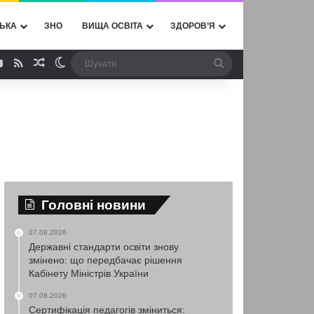
ЬКА
ЗНО
ВИЩА ОСВІТА
ЗДОРОВ’Я
ebook
YouTube
RSS
Випадкова стаття
Switch skin
Шукати
Головні новини
07.08.2026
Державні стандарти освіти знову
змінено: що передбачає рішення
Кабінету Міністрів України
07.08.2026
Сертифікація педагогів зміниться: