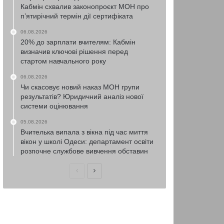
Кабмін схвалив законопроєкт МОН про
п’ятирічний термін дії сертифіката
06.08.2026
20% до зарплати вчителям: Кабмін
визначив ключові рішення перед
стартом навчального року
06.08.2026
Чи скасовує новий наказ МОН групи
результатів? Юридичний аналіз нової
системи оцінювання
05.08.2026
Вчителька випала з вікна під час миття
вікон у школі Одеси: департамент освіти
розпочне службове вивчення обставин
Попередня
Наступна
сторінка
сторінка