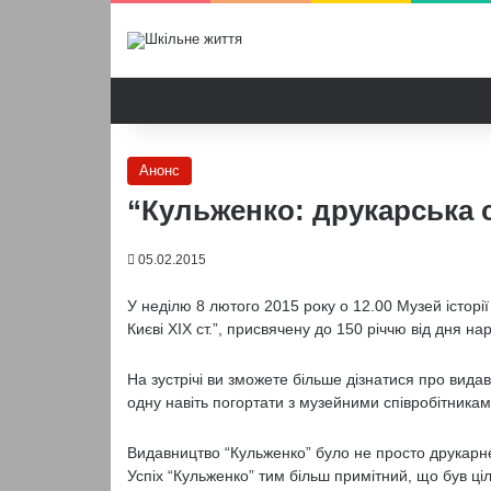
Анонс
“Кульженко: друкарська с
05.02.2015
У неділю 8 лютого 2015 року о 12.00 Музей історі
Києві XIX cт.”, присвячену до 150 річчю від дня 
На зустрічі ви зможете більше дізнатися про видавн
одну навіть погортати з музейними співробітника
Видавництво “Кульженко” було не просто друкарнею,
Успіх “Кульженко” тим більш примітний, що був ці