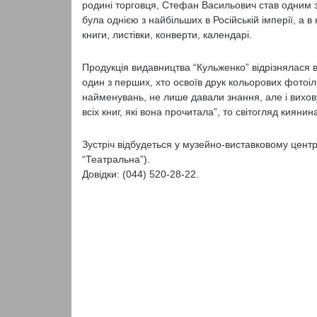
родині торговця, Стефан Васильович став одним з 
була однією з найбільших в Російській імперії, а
книги, листівки, конверти, календарі.
Продукція видавництва “Кульженко” відрізнялася 
один з перших, хто освоїв друк кольорових фотоіл
найменувань, не лише давали знання, але і вихов
всіх книг, які вона прочитала”, то світогляд кияни
Зустріч відбудеться у музейно-виставковому центрі
“Театральна”).
Довідки: (044) 520-28-22.