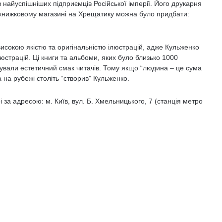
найуспішніших підприємців Російської імперії. Його друкарня
 в книжковому магазині на Хрещатику можна було придбати:
високою якістю та оригінальністю ілюстрацій, адже Кульженко
юстрацій. Ці книги та альбоми, яких було близько 1000
ували естетичний смак читачів. Тому якщо “людина – це сума
на на рубежі століть “створив” Кульженко.
 за адресою: м. Київ, вул. Б. Хмельницького, 7 (станція метро