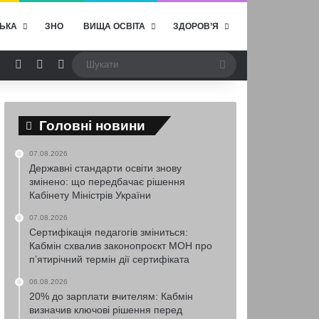
ЬКА
ЗНО
ВИЩА ОСВІТА
ЗДОРОВ’Я
ebook
YouTube
RSS
Випадкова стаття
Switch skin
Шукати
Головні новини
07.08.2026
Державні стандарти освіти знову
змінено: що передбачає рішення
Кабінету Міністрів України
07.08.2026
Сертифікація педагогів зміниться:
Кабмін схвалив законопроєкт МОН про
п’ятирічний термін дії сертифіката
06.08.2026
20% до зарплати вчителям: Кабмін
визначив ключові рішення перед