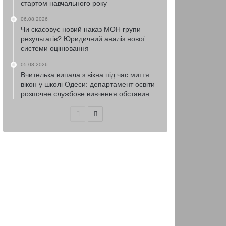
стартом навчального року
06.08.2026
Чи скасовує новий наказ МОН групи
результатів? Юридичний аналіз нової
системи оцінювання
05.08.2026
Вчителька випала з вікна під час миття
вікон у школі Одеси: департамент освіти
розпочне службове вивчення обставин
Попередня
Наступна
сторінка
сторінка