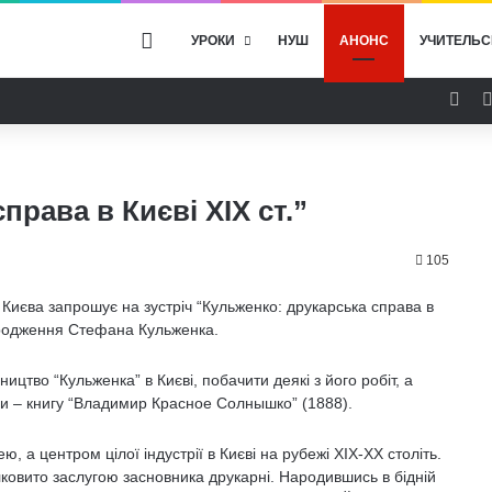
ГОЛОВНА
УРОКИ
НУШ
АНОНС
УЧИТЕЛЬС
Fac
права в Києві XIX cт.”
105
ї Києва запрошує на зустріч “Кульженко: друкарська справа в
народження Стефана Кульженка.
ицтво “Кульженка” в Києві, побачити деякі з його робіт, а
ми – книгу “Владимир Красное Солнышко” (1888).
 а центром цілої індустрії в Києві на рубежі ХІХ-ХХ століть.
лковито заслугою засновника друкарні. Народившись в бідній