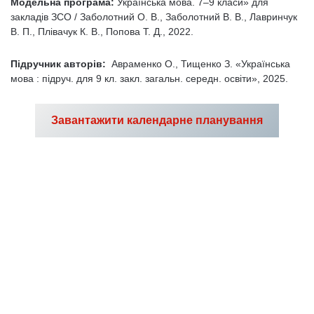
Модельна програма:
Українська мова. 7–9 класи» для
закладів ЗСО / Заболотний О. В., Заболотний В. В., Лавринчук
В. П., Плівачук К. В., Попова Т. Д., 2022.
Підручник авторів:
Авраменко О., Тищенко З. «Українська
мова : підруч. для 9 кл. закл. загальн. середн. освіти», 2025.
Завантажити календарне планування