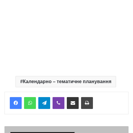
Календарно – тематичне планування
Telegram
Viber
Надіслати електронною поштою
Надрукувати