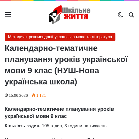
Меню
Switch
Ш
Методичні рекомендації українська мова та література
Календарно-тематичне
планування уроків української
мови 9 клас (НУШ-Нова
українська школа)
15.06.2026
1 121
Календарно-тематичне планування уроків
української мови 9 клас
Кількість годин:
105 годин, 3 години на тиждень