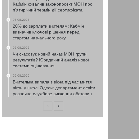
Кабмін схвалив законопроєкт МОН про
п’ятирічний термін дії сертифіката
06.08.2026
20% до зарплати вчителям: Кабмін
визначив ключові рішення перед
стартом навчального року
06.08.2026
Чи скасовує новий наказ МОН групи
результатів? Юридичний аналіз нової
системи оцінювання
05.08.2026
Вчителька випала з вікна під час миття
вікон у школі Одеси: департамент освіти
розпочне службове вивчення обставин
Попередня
Наступна
сторінка
сторінка