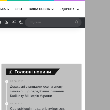
ЬКА
ЗНО
ВИЩА ОСВІТА
ЗДОРОВ’Я
ebook
YouTube
RSS
Випадкова стаття
Switch skin
Шукати
Головні новини
07.08.2026
Державні стандарти освіти знову
змінено: що передбачає рішення
Кабінету Міністрів України
07.08.2026
Сертифікація педагогів зміниться: