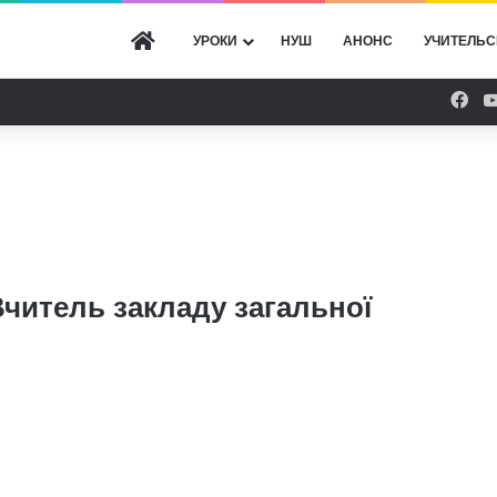
ГОЛОВНА
УРОКИ
НУШ
АНОНС
УЧИТЕЛЬС
Fac
читель закладу загальної