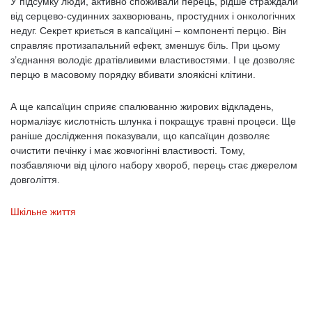
У підсумку люди, активно споживали перець, рідше страждали
від серцево-судинних захворювань, простудних і онкологічних
недуг. Секрет криється в капсаїцині – компоненті перцю. Він
справляє протизапальний ефект, зменшує біль. При цьому
з’єднання володіє дратівливими властивостями. І це дозволяє
перцю в масовому порядку вбивати злоякісні клітини.
А ще капсаїцин сприяє спалюванню жирових відкладень,
нормалізує кислотність шлунка і покращує травні процеси. Ще
раніше дослідження показували, що капсаїцин дозволяє
очистити печінку і має жовчогінні властивості. Тому,
позбавляючи від цілого набору хвороб, перець стає джерелом
довголіття.
Шкільне життя