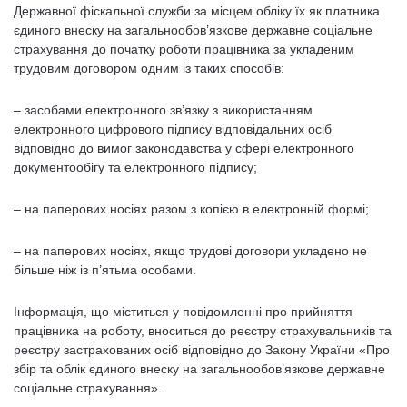
Державної фіскальної служби за місцем обліку їх як платника
єдиного внеску на загальнообов’язкове державне соціальне
страхування до початку роботи працівника за укладеним
трудовим договором одним із таких способів:
– засобами електронного зв’язку з використанням
електронного цифрового підпису відповідальних осіб
відповідно до вимог законодавства у сфері електронного
документообігу та електронного підпису;
– на паперових носіях разом з копією в електронній формі;
– на паперових носіях, якщо трудові договори укладено не
більше ніж із п’ятьма особами.
Інформація, що міститься у повідомленні про прийняття
працівника на роботу, вноситься до реєстру страхувальників та
реєстру застрахованих осіб відповідно до Закону України «Про
збір та облік єдиного внеску на загальнообов’язкове державне
соціальне страхування».