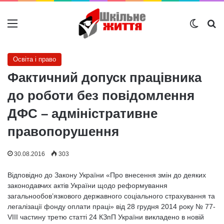
Меню
Switch
Ш
Освіта і право
Фактичний допуск працівника
до роботи без повідомлення
ДФС – адміністративне
правопорушення
30.08.2016
303
Відповідно до Закону України «Про внесення змін до деяких
законодавчих актів України щодо реформування
загальнообов’язкового державного соціального страхування та
легалізації фонду оплати праці» від 28 грудня 2014 року № 77-
VIII частину третю статті 24 КЗпП України викладено в новій