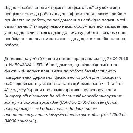
Згідно з роз’ясненнями Державної фіскальної служби якщо
працівник стає до роботи в день оформлення наказу про його
прийняття на роботу, то повідомлення необхідно подати в той
самий день. У випадку, якщо наказ оформлюється заздалегідь,
у переддень чи за кілька днів до початку роботи, повідомлення
необхідно направляти завчасно – до дня, коли особа стане до
роботи.
Державна служба України з питань праці листом від 29.04.2016
р. № 5043/4/4.1-ДП-16 повідомила, що відповідальність за
фактичний допуск працівника до роботи без відповідного
повідомлення Державної фіскальної служби для посадових
осіб підприємств, установ і організацій визначена ч. 3 та 4 ст.
41 Кодексу України про адміністративні правопорушення
(
штраф від п’ятисот до однієї тисячі неоподатковуваних
мінімумів доходів громадян (8500 до 17000 гривень), при
повторному -– від однієї тисячі до двох тисяч
неоподатковуваних мінімумів доходів громадян (від 17000 до
34000 гривень
)).